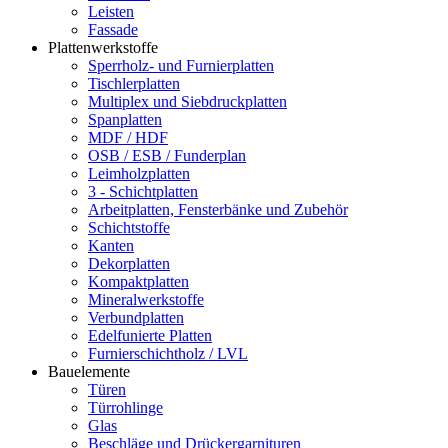
Leisten
Fassade
Plattenwerkstoffe
Sperrholz- und Furnierplatten
Tischlerplatten
Multiplex und Siebdruckplatten
Spanplatten
MDF / HDF
OSB / ESB / Funderplan
Leimholzplatten
3 - Schichtplatten
Arbeitplatten, Fensterbänke und Zubehör
Schichtstoffe
Kanten
Dekorplatten
Kompaktplatten
Mineralwerkstoffe
Verbundplatten
Edelfunierte Platten
Furnierschichtholz / LVL
Bauelemente
Türen
Türrohlinge
Glas
Beschläge und Drückergarnituren