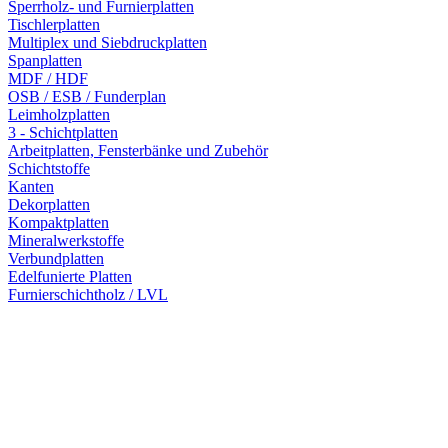
Sperrholz- und Furnierplatten
Tischlerplatten
Multiplex und Siebdruckplatten
Spanplatten
MDF / HDF
OSB / ESB / Funderplan
Leimholzplatten
3 - Schichtplatten
Arbeitplatten, Fensterbänke und Zubehör
Schichtstoffe
Kanten
Dekorplatten
Kompaktplatten
Mineralwerkstoffe
Verbundplatten
Edelfunierte Platten
Furnierschichtholz / LVL