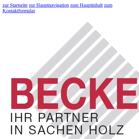
zur Startseite
zur Hauptnavigation
zum Hauptinhalt
zum
Kontaktformular