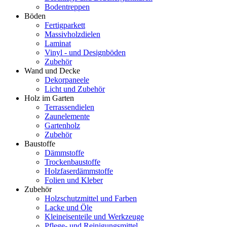
Bodentreppen
Böden
Fertigparkett
Massivholzdielen
Laminat
Vinyl - und Designböden
Zubehör
Wand und Decke
Dekorpaneele
Licht und Zubehör
Holz im Garten
Terrassendielen
Zaunelemente
Gartenholz
Zubehör
Baustoffe
Dämmstoffe
Trockenbaustoffe
Holzfaserdämmstoffe
Folien und Kleber
Zubehör
Holzschutzmittel und Farben
Lacke und Öle
Kleineisenteile und Werkzeuge
Pflege- und Reinigungsmittel