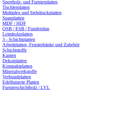
Sperrholz- und Furnierplatten
Tischlerplatten
Multiplex und Siebdruckplatten
Spanplatten
MDF / HDF
OSB / ESB / Funderplan
Leimholzplatten
3 - Schichtplatten
Arbeitplatten, Fensterbänke und Zubehör
Schichtstoffe
Kanten
Dekorplatten
Kompaktplatten
Mineralwerkstoffe
Verbundplatten
Edelfunierte Platten
Furnierschichtholz / LVL