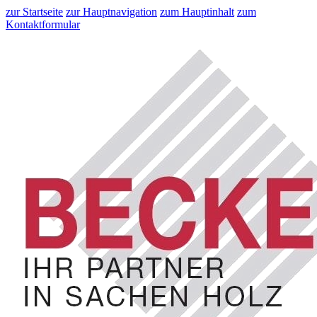
zur Startseite
zur Hauptnavigation
zum Hauptinhalt
zum
Kontaktformular