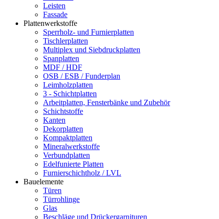
Leisten
Fassade
Plattenwerkstoffe
Sperrholz- und Furnierplatten
Tischlerplatten
Multiplex und Siebdruckplatten
Spanplatten
MDF / HDF
OSB / ESB / Funderplan
Leimholzplatten
3 - Schichtplatten
Arbeitplatten, Fensterbänke und Zubehör
Schichtstoffe
Kanten
Dekorplatten
Kompaktplatten
Mineralwerkstoffe
Verbundplatten
Edelfunierte Platten
Furnierschichtholz / LVL
Bauelemente
Türen
Türrohlinge
Glas
Beschläge und Drückergarnituren