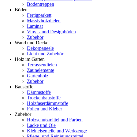
Bodentreppen
Böden
Fertigparkett
Massivholzdielen
Laminat
Vinyl - und Designböden
Zubehör
Wand und Decke
Dekorpaneele
Licht und Zubehör
Holz im Garten
Terrassendielen
Zaunelemente
Gartenholz
Zubehör
Baustoffe
Dämmstoffe
Trockenbaustoffe
Holzfaserdämmstoffe
Folien und Kleber
Zubehör
Holzschutzmittel und Farben
Lacke und Öle
Kleineisenteile und Werkzeuge
Pflege- und Reinigungsmittel