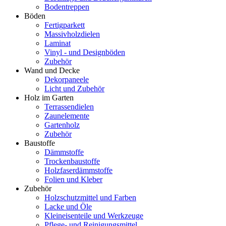
Bodentreppen
Böden
Fertigparkett
Massivholzdielen
Laminat
Vinyl - und Designböden
Zubehör
Wand und Decke
Dekorpaneele
Licht und Zubehör
Holz im Garten
Terrassendielen
Zaunelemente
Gartenholz
Zubehör
Baustoffe
Dämmstoffe
Trockenbaustoffe
Holzfaserdämmstoffe
Folien und Kleber
Zubehör
Holzschutzmittel und Farben
Lacke und Öle
Kleineisenteile und Werkzeuge
Pflege- und Reinigungsmittel