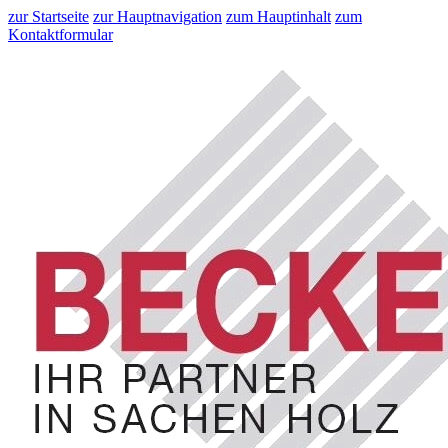
zur Startseite
zur Hauptnavigation
zum Hauptinhalt
zum
Kontaktformular