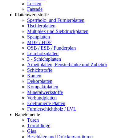
Leisten
Fassade
Plattenwerkstoffe
Sperrholz- und Furnierplatten
Tischlerplatten
Multiplex und Siebdruckplatten
Spanplatten
MDF / HDF
OSB / ESB / Funderplan
Leimholzplatten
3 - Schichtplatten
Arbeitplatten, Fensterbänke und Zubehör
Schichtstoffe
Kanten
Dekorplatten
Kompaktplatten
Mineralwerkstoffe
Verbundplatten
Edelfunierte Platten
Furnierschichtholz / LVL
Bauelemente
Türen
Türrohlinge
Glas
Beschläge und Drückergarnituren