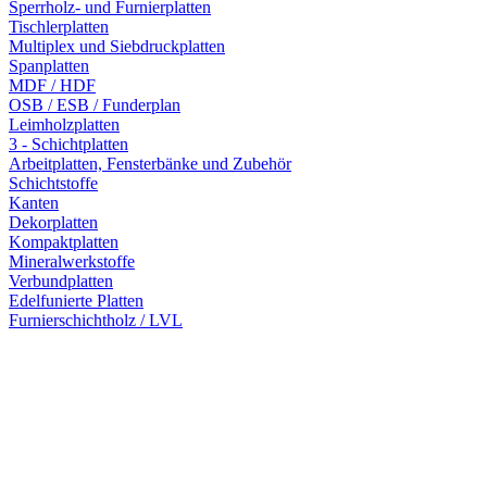
Sperrholz- und Furnierplatten
Tischlerplatten
Multiplex und Siebdruckplatten
Spanplatten
MDF / HDF
OSB / ESB / Funderplan
Leimholzplatten
3 - Schichtplatten
Arbeitplatten, Fensterbänke und Zubehör
Schichtstoffe
Kanten
Dekorplatten
Kompaktplatten
Mineralwerkstoffe
Verbundplatten
Edelfunierte Platten
Furnierschichtholz / LVL