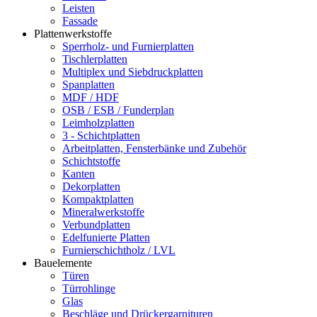
Leisten
Fassade
Plattenwerkstoffe
Sperrholz- und Furnierplatten
Tischlerplatten
Multiplex und Siebdruckplatten
Spanplatten
MDF / HDF
OSB / ESB / Funderplan
Leimholzplatten
3 - Schichtplatten
Arbeitplatten, Fensterbänke und Zubehör
Schichtstoffe
Kanten
Dekorplatten
Kompaktplatten
Mineralwerkstoffe
Verbundplatten
Edelfunierte Platten
Furnierschichtholz / LVL
Bauelemente
Türen
Türrohlinge
Glas
Beschläge und Drückergarnituren