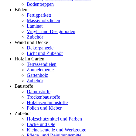
Bodentreppen
Böden
Fertigparkett
Massivholzdielen
Laminat
Vinyl - und Designböden
Zubehör
Wand und Decke
Dekorpaneele
Licht und Zubehör
Holz im Garten
Terrassendielen
Zaunelemente
Gartenholz
Zubehör
Baustoffe
Dämmstoffe
Trockenbaustoffe
Holzfaserdämmstoffe
Folien und Kleber
Zubehör
Holzschutzmittel und Farben
Lacke und Öle
Kleineisenteile und Werkzeuge
Pflege- und Reinigungsmittel