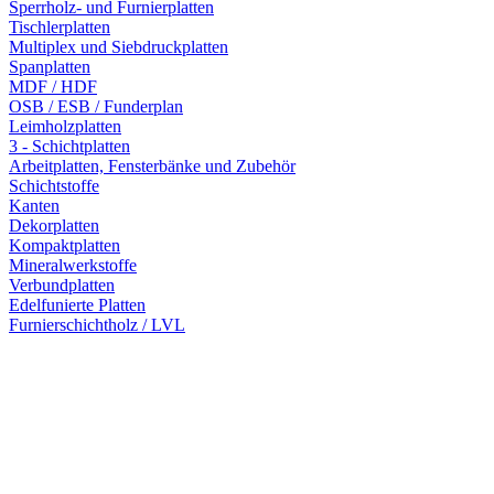
Sperrholz- und Furnierplatten
Tischlerplatten
Multiplex und Siebdruckplatten
Spanplatten
MDF / HDF
OSB / ESB / Funderplan
Leimholzplatten
3 - Schichtplatten
Arbeitplatten, Fensterbänke und Zubehör
Schichtstoffe
Kanten
Dekorplatten
Kompaktplatten
Mineralwerkstoffe
Verbundplatten
Edelfunierte Platten
Furnierschichtholz / LVL