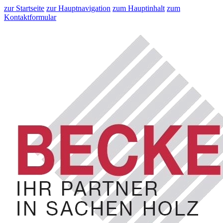
zur Startseite
zur Hauptnavigation
zum Hauptinhalt
zum
Kontaktformular