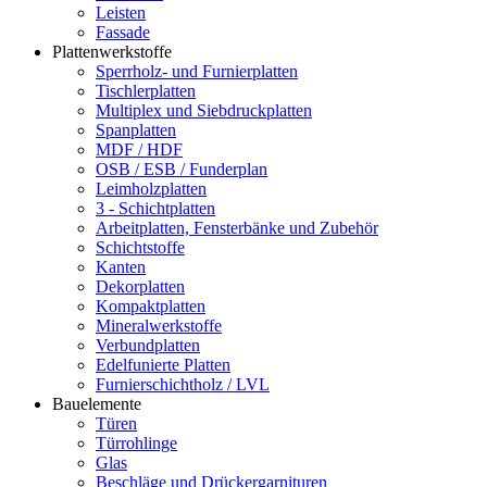
Leisten
Fassade
Plattenwerkstoffe
Sperrholz- und Furnierplatten
Tischlerplatten
Multiplex und Siebdruckplatten
Spanplatten
MDF / HDF
OSB / ESB / Funderplan
Leimholzplatten
3 - Schichtplatten
Arbeitplatten, Fensterbänke und Zubehör
Schichtstoffe
Kanten
Dekorplatten
Kompaktplatten
Mineralwerkstoffe
Verbundplatten
Edelfunierte Platten
Furnierschichtholz / LVL
Bauelemente
Türen
Türrohlinge
Glas
Beschläge und Drückergarnituren