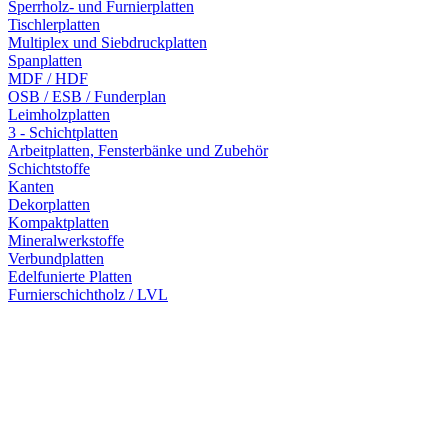
Sperrholz- und Furnierplatten
Tischlerplatten
Multiplex und Siebdruckplatten
Spanplatten
MDF / HDF
OSB / ESB / Funderplan
Leimholzplatten
3 - Schichtplatten
Arbeitplatten, Fensterbänke und Zubehör
Schichtstoffe
Kanten
Dekorplatten
Kompaktplatten
Mineralwerkstoffe
Verbundplatten
Edelfunierte Platten
Furnierschichtholz / LVL