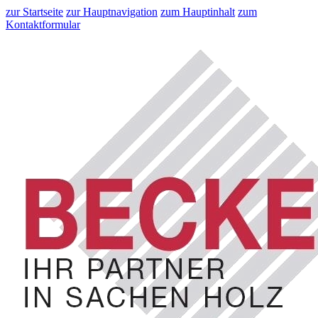
zur Startseite
zur Hauptnavigation
zum Hauptinhalt
zum
Kontaktformular