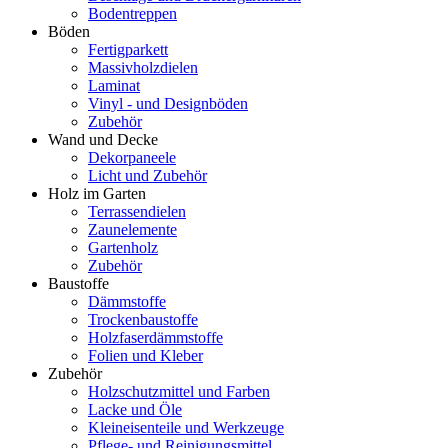
Bodentreppen
Böden
Fertigparkett
Massivholzdielen
Laminat
Vinyl - und Designböden
Zubehör
Wand und Decke
Dekorpaneele
Licht und Zubehör
Holz im Garten
Terrassendielen
Zaunelemente
Gartenholz
Zubehör
Baustoffe
Dämmstoffe
Trockenbaustoffe
Holzfaserdämmstoffe
Folien und Kleber
Zubehör
Holzschutzmittel und Farben
Lacke und Öle
Kleineisenteile und Werkzeuge
Pflege- und Reinigungsmittel