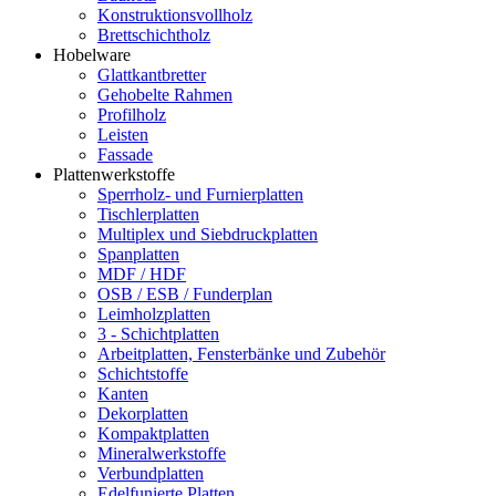
Konstruktionsvollholz
Brettschichtholz
Hobelware
Glattkantbretter
Gehobelte Rahmen
Profilholz
Leisten
Fassade
Plattenwerkstoffe
Sperrholz- und Furnierplatten
Tischlerplatten
Multiplex und Siebdruckplatten
Spanplatten
MDF / HDF
OSB / ESB / Funderplan
Leimholzplatten
3 - Schichtplatten
Arbeitplatten, Fensterbänke und Zubehör
Schichtstoffe
Kanten
Dekorplatten
Kompaktplatten
Mineralwerkstoffe
Verbundplatten
Edelfunierte Platten