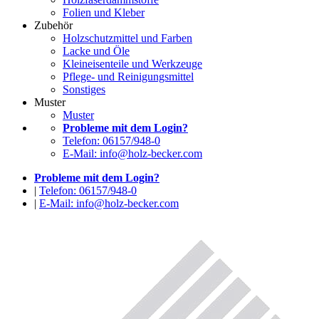
Folien und Kleber
Zubehör
Holzschutzmittel und Farben
Lacke und Öle
Kleineisenteile und Werkzeuge
Pflege- und Reinigungsmittel
Sonstiges
Muster
Muster
Probleme mit dem Login?
Telefon: 06157/948-0
E-Mail: info@holz-becker.com
Probleme mit dem Login?
|
Telefon: 06157/948-0
|
E-Mail: info@holz-becker.com