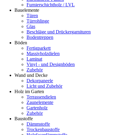
Furnierschichtholz / LVL
Bauelemente
Türen
Türrohlinge
Glas
Beschläge und Drückergarnituren
Bodentreppen
Böden
Fertigparkett
Massivholzdielen
Laminat
Vinyl - und Designböden
Zubehör
Wand und Decke
Dekorpaneele
Licht und Zubehör
Holz im Garten
Terrassendielen
Zaunelemente
Gartenholz
Zubehör
Baustoffe
Dämmstoffe
Trockenbaustoffe
Holzfaserdämmstoffe