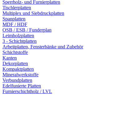
Sperrholz- und Furnierplatten
Tischlerplatten
Multiplex und Siebdruckplatten
Spanplatten
MDF / HDF
OSB / ESB / Funderplan
Leimholzplatten
3 - Schichtplatten
Arbeitplatten, Fensterbänke und Zubehör
Schichtstoffe
Kanten
Dekorplatten
Kompaktplatten
Mineralwerkstoffe
Verbundplatten
Edelfunierte Platten
Furnierschichtholz / LVL