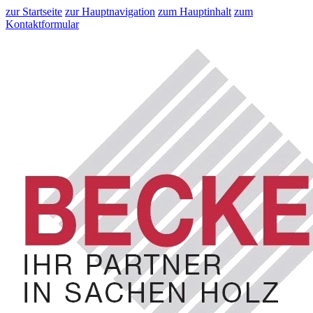
zur Startseite
zur Hauptnavigation
zum Hauptinhalt
zum
Kontaktformular