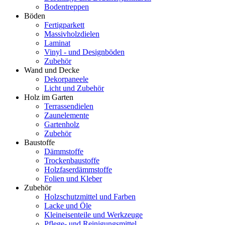
Bodentreppen
Böden
Fertigparkett
Massivholzdielen
Laminat
Vinyl - und Designböden
Zubehör
Wand und Decke
Dekorpaneele
Licht und Zubehör
Holz im Garten
Terrassendielen
Zaunelemente
Gartenholz
Zubehör
Baustoffe
Dämmstoffe
Trockenbaustoffe
Holzfaserdämmstoffe
Folien und Kleber
Zubehör
Holzschutzmittel und Farben
Lacke und Öle
Kleineisenteile und Werkzeuge
Pflege- und Reinigungsmittel