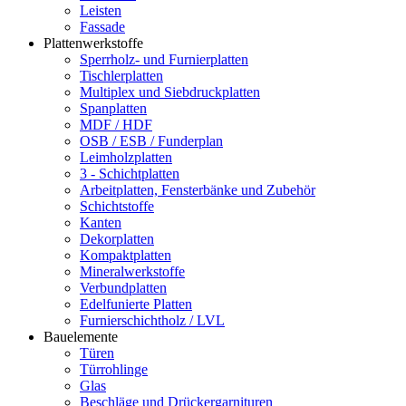
Leisten
Fassade
Plattenwerkstoffe
Sperrholz- und Furnierplatten
Tischlerplatten
Multiplex und Siebdruckplatten
Spanplatten
MDF / HDF
OSB / ESB / Funderplan
Leimholzplatten
3 - Schichtplatten
Arbeitplatten, Fensterbänke und Zubehör
Schichtstoffe
Kanten
Dekorplatten
Kompaktplatten
Mineralwerkstoffe
Verbundplatten
Edelfunierte Platten
Furnierschichtholz / LVL
Bauelemente
Türen
Türrohlinge
Glas
Beschläge und Drückergarnituren