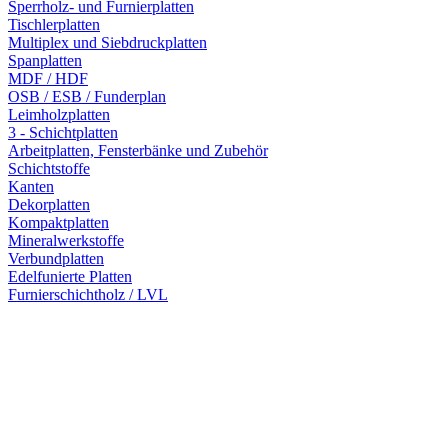
Sperrholz- und Furnierplatten
Tischlerplatten
Multiplex und Siebdruckplatten
Spanplatten
MDF / HDF
OSB / ESB / Funderplan
Leimholzplatten
3 - Schichtplatten
Arbeitplatten, Fensterbänke und Zubehör
Schichtstoffe
Kanten
Dekorplatten
Kompaktplatten
Mineralwerkstoffe
Verbundplatten
Edelfunierte Platten
Furnierschichtholz / LVL