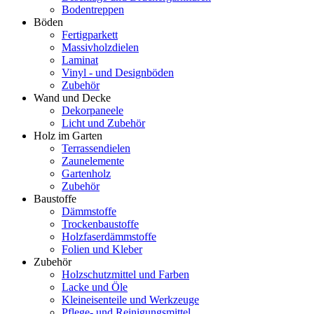
Bodentreppen
Böden
Fertigparkett
Massivholzdielen
Laminat
Vinyl - und Designböden
Zubehör
Wand und Decke
Dekorpaneele
Licht und Zubehör
Holz im Garten
Terrassendielen
Zaunelemente
Gartenholz
Zubehör
Baustoffe
Dämmstoffe
Trockenbaustoffe
Holzfaserdämmstoffe
Folien und Kleber
Zubehör
Holzschutzmittel und Farben
Lacke und Öle
Kleineisenteile und Werkzeuge
Pflege- und Reinigungsmittel