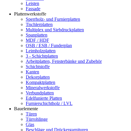
Leisten
Fassade
Plattenwerkstoffe
Sperrholz- und Furnierplatten
Tischlerplatten
Multiplex und Siebdruckplatten
Spanplatten
MDF / HDF
OSB / ESB / Funderplan
Leimholzplatten
3 - Schichtplatten
Arbeitplatten, Fensterbänke und Zubehör
Schichtstoffe
Kanten
Dekorplatten
Kompaktplatten
Mineralwerkstoffe
Verbundplatten
Edelfunierte Platten
Furnierschichtholz / LVL
Bauelemente
Türen
Türrohlinge
Glas
Beschläge und Drückergarnituren