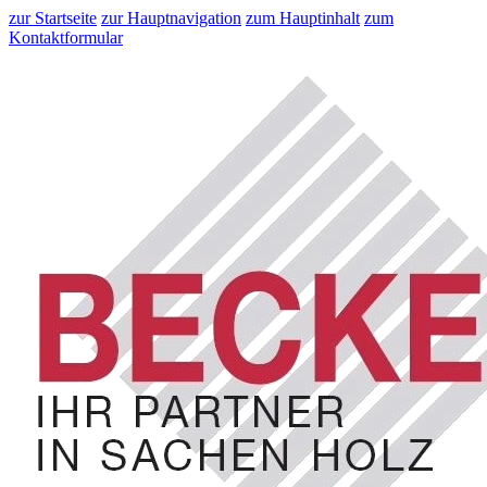
zur Startseite
zur Hauptnavigation
zum Hauptinhalt
zum
Kontaktformular