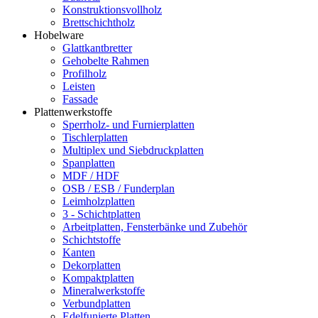
Konstruktionsvollholz
Brettschichtholz
Hobelware
Glattkantbretter
Gehobelte Rahmen
Profilholz
Leisten
Fassade
Plattenwerkstoffe
Sperrholz- und Furnierplatten
Tischlerplatten
Multiplex und Siebdruckplatten
Spanplatten
MDF / HDF
OSB / ESB / Funderplan
Leimholzplatten
3 - Schichtplatten
Arbeitplatten, Fensterbänke und Zubehör
Schichtstoffe
Kanten
Dekorplatten
Kompaktplatten
Mineralwerkstoffe
Verbundplatten
Edelfunierte Platten