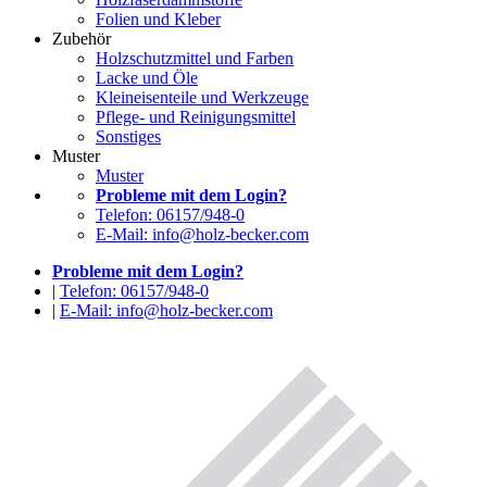
Folien und Kleber
Zubehör
Holzschutzmittel und Farben
Lacke und Öle
Kleineisenteile und Werkzeuge
Pflege- und Reinigungsmittel
Sonstiges
Muster
Muster
Probleme mit dem Login?
Telefon: 06157/948-0
E-Mail: info@holz-becker.com
Probleme mit dem Login?
|
Telefon: 06157/948-0
|
E-Mail: info@holz-becker.com