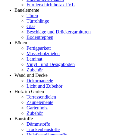
Furnierschichtholz / LVL
Bauelemente
Türen
Türrohlinge
Glas
Beschläge und Drückergarnituren
Bodentreppen
Böden
Fertigparkett
Massivholzdielen
Laminat
Vinyl - und Designböden
Zubehör
Wand und Decke
Dekorpaneele
Licht und Zubehör
Holz im Garten
Terrassendielen
Zaunelemente
Gartenholz
Zubehör
Baustoffe
Dämmstoffe
Trockenbaustoffe
Holzfaserdämmstoffe