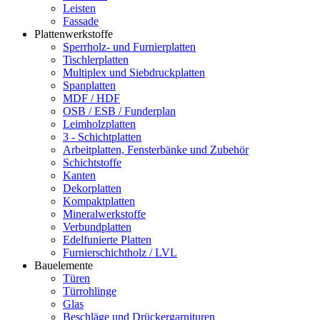
Leisten
Fassade
Plattenwerkstoffe
Sperrholz- und Furnierplatten
Tischlerplatten
Multiplex und Siebdruckplatten
Spanplatten
MDF / HDF
OSB / ESB / Funderplan
Leimholzplatten
3 - Schichtplatten
Arbeitplatten, Fensterbänke und Zubehör
Schichtstoffe
Kanten
Dekorplatten
Kompaktplatten
Mineralwerkstoffe
Verbundplatten
Edelfunierte Platten
Furnierschichtholz / LVL
Bauelemente
Türen
Türrohlinge
Glas
Beschläge und Drückergarnituren