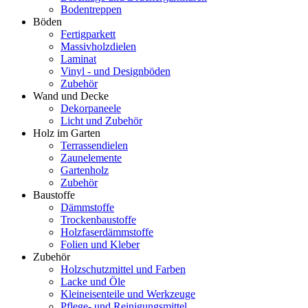
Bodentreppen
Böden
Fertigparkett
Massivholzdielen
Laminat
Vinyl - und Designböden
Zubehör
Wand und Decke
Dekorpaneele
Licht und Zubehör
Holz im Garten
Terrassendielen
Zaunelemente
Gartenholz
Zubehör
Baustoffe
Dämmstoffe
Trockenbaustoffe
Holzfaserdämmstoffe
Folien und Kleber
Zubehör
Holzschutzmittel und Farben
Lacke und Öle
Kleineisenteile und Werkzeuge
Pflege- und Reinigungsmittel