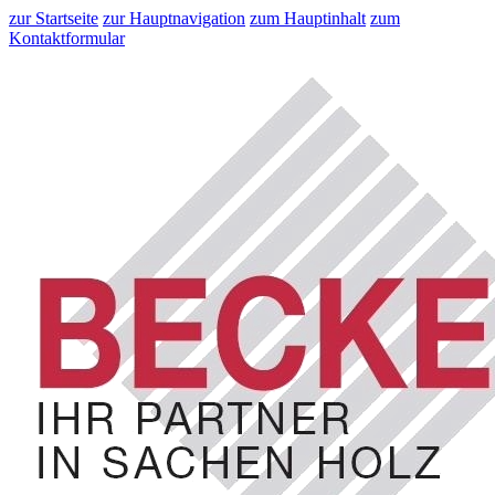
zur Startseite
zur Hauptnavigation
zum Hauptinhalt
zum
Kontaktformular