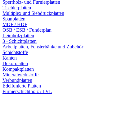
Sperrholz- und Furnierplatten
Tischlerplatten
Multiplex und Siebdruckplatten
Spanplatten
MDF / HDF
OSB / ESB / Funderplan
Leimholzplatten
3 - Schichtplatten
Arbeitplatten, Fensterbänke und Zubehör
Schichtstoffe
Kanten
Dekorplatten
Kompaktplatten
Mineralwerkstoffe
Verbundplatten
Edelfunierte Platten
Furnierschichtholz / LVL