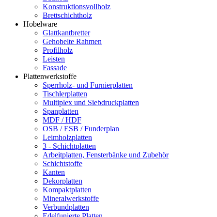
Konstruktionsvollholz
Brettschichtholz
Hobelware
Glattkantbretter
Gehobelte Rahmen
Profilholz
Leisten
Fassade
Plattenwerkstoffe
Sperrholz- und Furnierplatten
Tischlerplatten
Multiplex und Siebdruckplatten
Spanplatten
MDF / HDF
OSB / ESB / Funderplan
Leimholzplatten
3 - Schichtplatten
Arbeitplatten, Fensterbänke und Zubehör
Schichtstoffe
Kanten
Dekorplatten
Kompaktplatten
Mineralwerkstoffe
Verbundplatten
Edelfunierte Platten