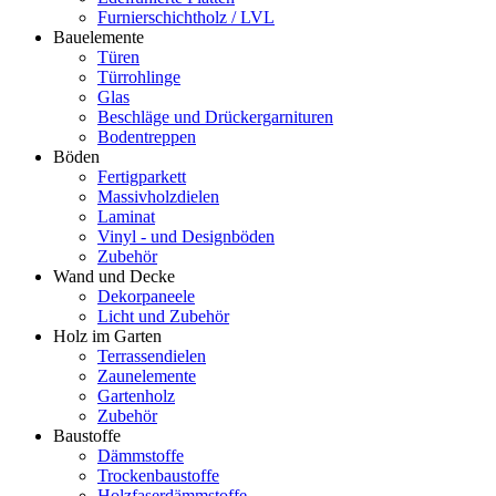
Furnierschichtholz / LVL
Bauelemente
Türen
Türrohlinge
Glas
Beschläge und Drückergarnituren
Bodentreppen
Böden
Fertigparkett
Massivholzdielen
Laminat
Vinyl - und Designböden
Zubehör
Wand und Decke
Dekorpaneele
Licht und Zubehör
Holz im Garten
Terrassendielen
Zaunelemente
Gartenholz
Zubehör
Baustoffe
Dämmstoffe
Trockenbaustoffe
Holzfaserdämmstoffe