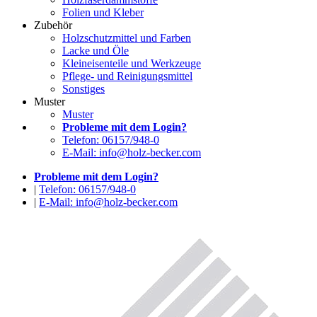
Folien und Kleber
Zubehör
Holzschutzmittel und Farben
Lacke und Öle
Kleineisenteile und Werkzeuge
Pflege- und Reinigungsmittel
Sonstiges
Muster
Muster
Probleme mit dem Login?
Telefon: 06157/948-0
E-Mail: info@holz-becker.com
Probleme mit dem Login?
|
Telefon: 06157/948-0
|
E-Mail: info@holz-becker.com