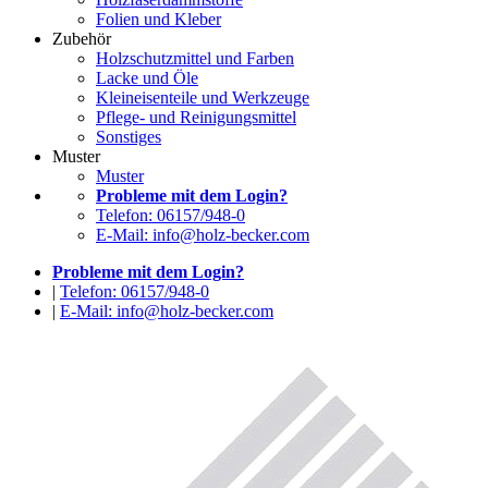
Folien und Kleber
Zubehör
Holzschutzmittel und Farben
Lacke und Öle
Kleineisenteile und Werkzeuge
Pflege- und Reinigungsmittel
Sonstiges
Muster
Muster
Probleme mit dem Login?
Telefon: 06157/948-0
E-Mail: info@holz-becker.com
Probleme mit dem Login?
|
Telefon: 06157/948-0
|
E-Mail: info@holz-becker.com