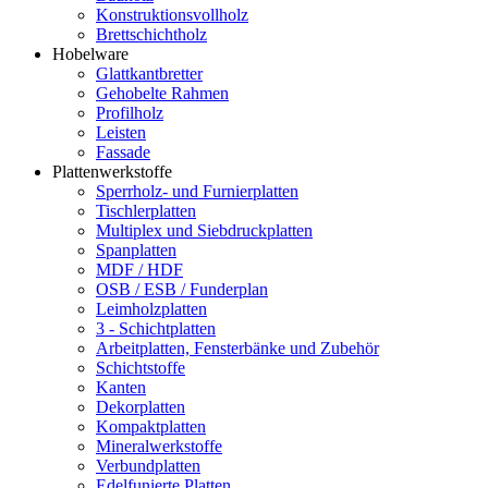
Konstruktionsvollholz
Brettschichtholz
Hobelware
Glattkantbretter
Gehobelte Rahmen
Profilholz
Leisten
Fassade
Plattenwerkstoffe
Sperrholz- und Furnierplatten
Tischlerplatten
Multiplex und Siebdruckplatten
Spanplatten
MDF / HDF
OSB / ESB / Funderplan
Leimholzplatten
3 - Schichtplatten
Arbeitplatten, Fensterbänke und Zubehör
Schichtstoffe
Kanten
Dekorplatten
Kompaktplatten
Mineralwerkstoffe
Verbundplatten
Edelfunierte Platten