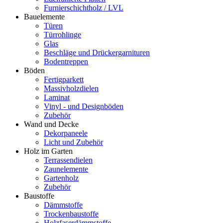
Furnierschichtholz / LVL
Bauelemente
Türen
Türrohlinge
Glas
Beschläge und Drückergarnituren
Bodentreppen
Böden
Fertigparkett
Massivholzdielen
Laminat
Vinyl - und Designböden
Zubehör
Wand und Decke
Dekorpaneele
Licht und Zubehör
Holz im Garten
Terrassendielen
Zaunelemente
Gartenholz
Zubehör
Baustoffe
Dämmstoffe
Trockenbaustoffe
Holzfaserdämmstoffe