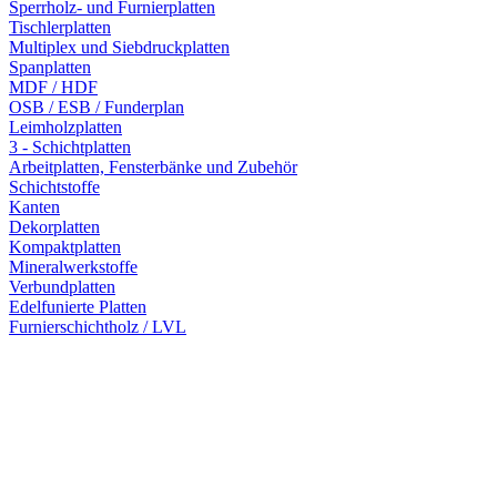
Sperrholz- und Furnierplatten
Tischlerplatten
Multiplex und Siebdruckplatten
Spanplatten
MDF / HDF
OSB / ESB / Funderplan
Leimholzplatten
3 - Schichtplatten
Arbeitplatten, Fensterbänke und Zubehör
Schichtstoffe
Kanten
Dekorplatten
Kompaktplatten
Mineralwerkstoffe
Verbundplatten
Edelfunierte Platten
Furnierschichtholz / LVL