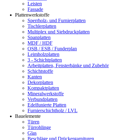
Leisten
Fassade
Plattenwerkstoffe
Sperrholz- und Furnierplatten
Tischlerplatten
Multiplex und Siebdruckplatten
Spanplatten
MDF / HDF
OSB / ESB / Funderplan
Leimholzplatten
3 - Schichtplatten
Arbeitplatten, Fensterbänke und Zubehör
Schichtstoffe
Kanten
Dekorplatten
Kompaktplatten
Mineralwerkstoffe
Verbundplatten
Edelfunierte Platten
Furnierschichtholz / LVL
Bauelemente
Türen
Türrohlinge
Glas
Beschläge und Drückergarnituren