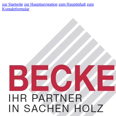
zur Startseite
zur Hauptnavigation
zum Hauptinhalt
zum
Kontaktformular