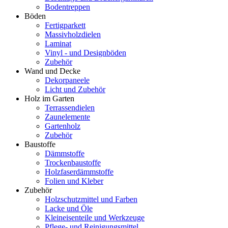
Bodentreppen
Böden
Fertigparkett
Massivholzdielen
Laminat
Vinyl - und Designböden
Zubehör
Wand und Decke
Dekorpaneele
Licht und Zubehör
Holz im Garten
Terrassendielen
Zaunelemente
Gartenholz
Zubehör
Baustoffe
Dämmstoffe
Trockenbaustoffe
Holzfaserdämmstoffe
Folien und Kleber
Zubehör
Holzschutzmittel und Farben
Lacke und Öle
Kleineisenteile und Werkzeuge
Pflege- und Reinigungsmittel