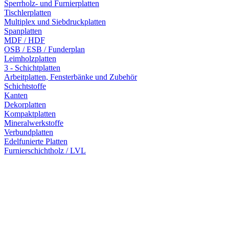
Sperrholz- und Furnierplatten
Tischlerplatten
Multiplex und Siebdruckplatten
Spanplatten
MDF / HDF
OSB / ESB / Funderplan
Leimholzplatten
3 - Schichtplatten
Arbeitplatten, Fensterbänke und Zubehör
Schichtstoffe
Kanten
Dekorplatten
Kompaktplatten
Mineralwerkstoffe
Verbundplatten
Edelfunierte Platten
Furnierschichtholz / LVL