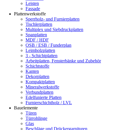
Leisten
Fassade
Plattenwerkstoffe
Sperrholz- und Furnierplatten
Tischlerplatten
Multiplex und Siebdruckplatten
Spanplatten
MDF / HDF
OSB / ESB / Funderplan
Leimholzplatten
3 - Schichtplatten
Arbeitplatten, Fensterbänke und Zubehör
Schichtstoffe
Kanten
Dekorplatten
Kompaktplatten
Mineralwerkstoffe
Verbundplatten
Edelfunierte Platten
Furnierschichtholz / LVL
Bauelemente
Türen
Türrohlinge
Glas
Beschläge und Drückergarnituren