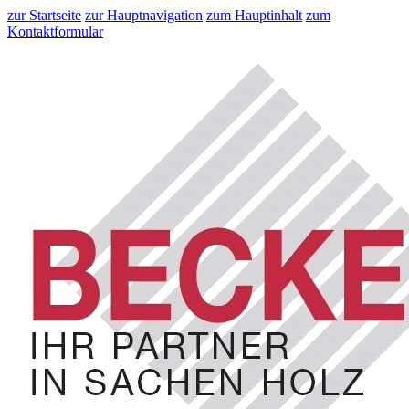
zur Startseite
zur Hauptnavigation
zum Hauptinhalt
zum
Kontaktformular