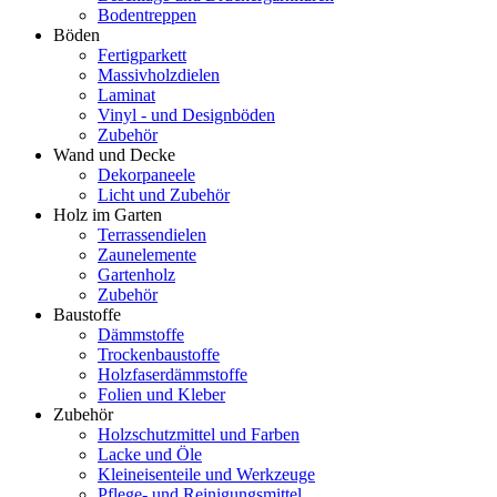
Bodentreppen
Böden
Fertigparkett
Massivholzdielen
Laminat
Vinyl - und Designböden
Zubehör
Wand und Decke
Dekorpaneele
Licht und Zubehör
Holz im Garten
Terrassendielen
Zaunelemente
Gartenholz
Zubehör
Baustoffe
Dämmstoffe
Trockenbaustoffe
Holzfaserdämmstoffe
Folien und Kleber
Zubehör
Holzschutzmittel und Farben
Lacke und Öle
Kleineisenteile und Werkzeuge
Pflege- und Reinigungsmittel