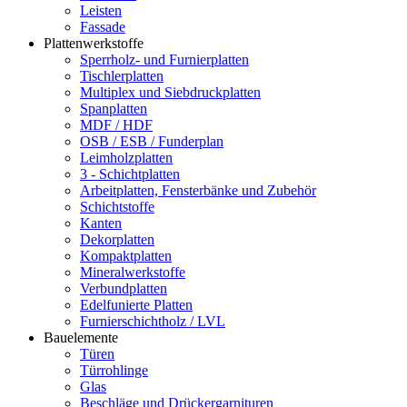
Leisten
Fassade
Plattenwerkstoffe
Sperrholz- und Furnierplatten
Tischlerplatten
Multiplex und Siebdruckplatten
Spanplatten
MDF / HDF
OSB / ESB / Funderplan
Leimholzplatten
3 - Schichtplatten
Arbeitplatten, Fensterbänke und Zubehör
Schichtstoffe
Kanten
Dekorplatten
Kompaktplatten
Mineralwerkstoffe
Verbundplatten
Edelfunierte Platten
Furnierschichtholz / LVL
Bauelemente
Türen
Türrohlinge
Glas
Beschläge und Drückergarnituren