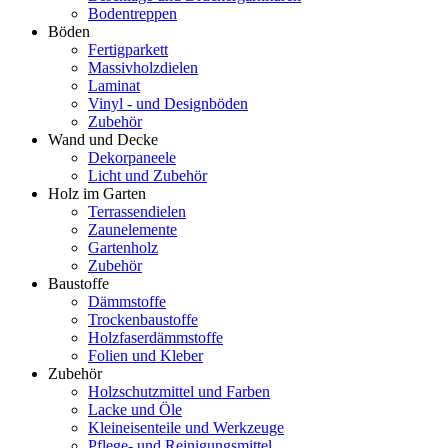
Bodentreppen
Böden
Fertigparkett
Massivholzdielen
Laminat
Vinyl - und Designböden
Zubehör
Wand und Decke
Dekorpaneele
Licht und Zubehör
Holz im Garten
Terrassendielen
Zaunelemente
Gartenholz
Zubehör
Baustoffe
Dämmstoffe
Trockenbaustoffe
Holzfaserdämmstoffe
Folien und Kleber
Zubehör
Holzschutzmittel und Farben
Lacke und Öle
Kleineisenteile und Werkzeuge
Pflege- und Reinigungsmittel