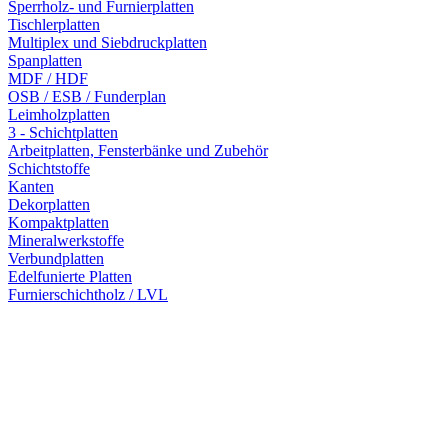
Sperrholz- und Furnierplatten
Tischlerplatten
Multiplex und Siebdruckplatten
Spanplatten
MDF / HDF
OSB / ESB / Funderplan
Leimholzplatten
3 - Schichtplatten
Arbeitplatten, Fensterbänke und Zubehör
Schichtstoffe
Kanten
Dekorplatten
Kompaktplatten
Mineralwerkstoffe
Verbundplatten
Edelfunierte Platten
Furnierschichtholz / LVL