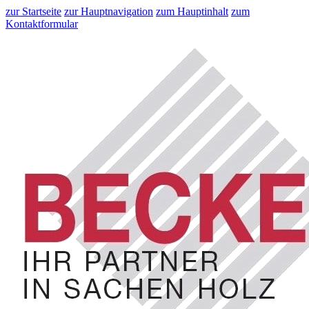
zur Startseite
zur Hauptnavigation
zum Hauptinhalt
zum
Kontaktformular