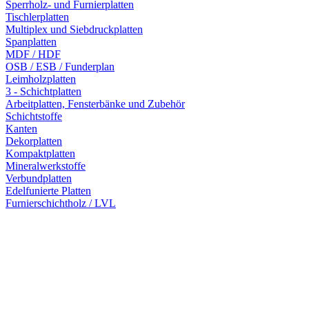
Sperrholz- und Furnierplatten
Tischlerplatten
Multiplex und Siebdruckplatten
Spanplatten
MDF / HDF
OSB / ESB / Funderplan
Leimholzplatten
3 - Schichtplatten
Arbeitplatten, Fensterbänke und Zubehör
Schichtstoffe
Kanten
Dekorplatten
Kompaktplatten
Mineralwerkstoffe
Verbundplatten
Edelfunierte Platten
Furnierschichtholz / LVL