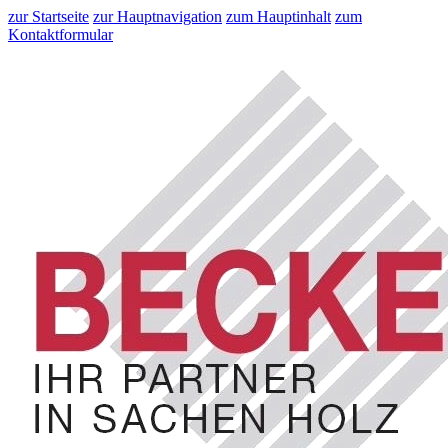
zur Startseite
zur Hauptnavigation
zum Hauptinhalt
zum
Kontaktformular