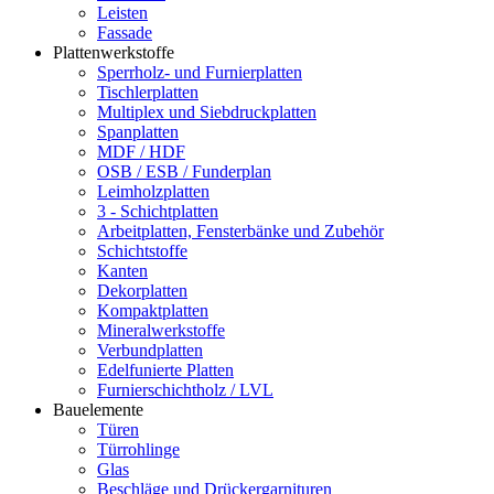
Leisten
Fassade
Plattenwerkstoffe
Sperrholz- und Furnierplatten
Tischlerplatten
Multiplex und Siebdruckplatten
Spanplatten
MDF / HDF
OSB / ESB / Funderplan
Leimholzplatten
3 - Schichtplatten
Arbeitplatten, Fensterbänke und Zubehör
Schichtstoffe
Kanten
Dekorplatten
Kompaktplatten
Mineralwerkstoffe
Verbundplatten
Edelfunierte Platten
Furnierschichtholz / LVL
Bauelemente
Türen
Türrohlinge
Glas
Beschläge und Drückergarnituren