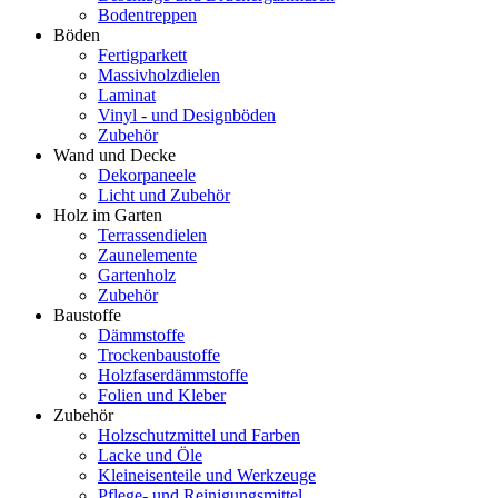
Bodentreppen
Böden
Fertigparkett
Massivholzdielen
Laminat
Vinyl - und Designböden
Zubehör
Wand und Decke
Dekorpaneele
Licht und Zubehör
Holz im Garten
Terrassendielen
Zaunelemente
Gartenholz
Zubehör
Baustoffe
Dämmstoffe
Trockenbaustoffe
Holzfaserdämmstoffe
Folien und Kleber
Zubehör
Holzschutzmittel und Farben
Lacke und Öle
Kleineisenteile und Werkzeuge
Pflege- und Reinigungsmittel