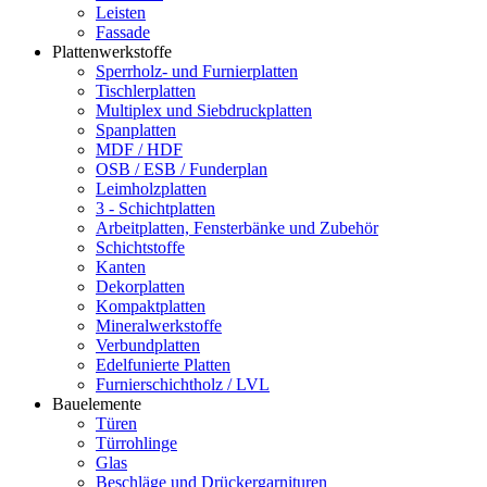
Leisten
Fassade
Plattenwerkstoffe
Sperrholz- und Furnierplatten
Tischlerplatten
Multiplex und Siebdruckplatten
Spanplatten
MDF / HDF
OSB / ESB / Funderplan
Leimholzplatten
3 - Schichtplatten
Arbeitplatten, Fensterbänke und Zubehör
Schichtstoffe
Kanten
Dekorplatten
Kompaktplatten
Mineralwerkstoffe
Verbundplatten
Edelfunierte Platten
Furnierschichtholz / LVL
Bauelemente
Türen
Türrohlinge
Glas
Beschläge und Drückergarnituren