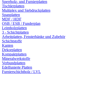
Sperrholz- und Furnierplatten
Tischlerplatten
Multiplex und Siebdruckplatten
Spanplatten
MDF / HDF
OSB / ESB / Funderplan
Leimholzplatten
3 - Schichtplatten
Arbeitplatten, Fensterbänke und Zubehör
Schichtstoffe
Kanten
Dekorplatten
Kompaktplatten
Mineralwerkstoffe
Verbundplatten
Edelfunierte Platten
Furnierschichtholz / LVL