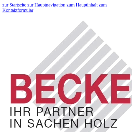
zur Startseite
zur Hauptnavigation
zum Hauptinhalt
zum
Kontaktformular