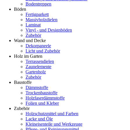
Bodentreppen
Böden
Fertigparkett
Massivholzdielen
Laminat
Vinyl - und Designböden
Zubehör
Wand und Decke
Dekorpaneele
Licht und Zubehör
Holz im Garten
Terrassendielen
Zaunelemente
Gartenholz
Zubehör
Baustoffe
Dämmstoffe
Trockenbaustoffe
Holzfaserdämmstoffe
Folien und Kleber
Zubehör
Holzschutzmittel und Farben
Lacke und Öle
Kleineisenteile und Werkzeuge
Pflege- und Reinigungsmittel