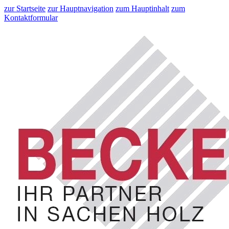
zur Startseite
zur Hauptnavigation
zum Hauptinhalt
zum
Kontaktformular