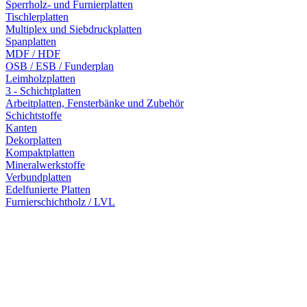
Sperrholz- und Furnierplatten
Tischlerplatten
Multiplex und Siebdruckplatten
Spanplatten
MDF / HDF
OSB / ESB / Funderplan
Leimholzplatten
3 - Schichtplatten
Arbeitplatten, Fensterbänke und Zubehör
Schichtstoffe
Kanten
Dekorplatten
Kompaktplatten
Mineralwerkstoffe
Verbundplatten
Edelfunierte Platten
Furnierschichtholz / LVL