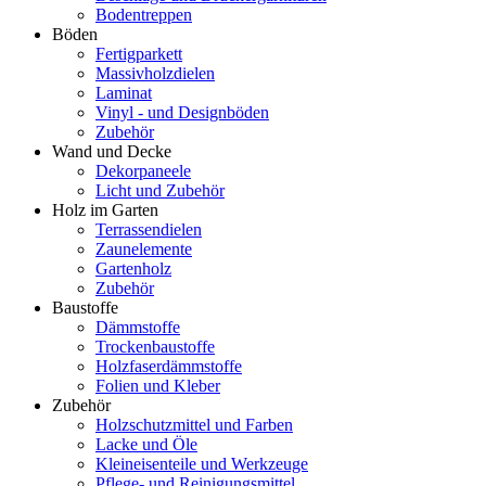
Bodentreppen
Böden
Fertigparkett
Massivholzdielen
Laminat
Vinyl - und Designböden
Zubehör
Wand und Decke
Dekorpaneele
Licht und Zubehör
Holz im Garten
Terrassendielen
Zaunelemente
Gartenholz
Zubehör
Baustoffe
Dämmstoffe
Trockenbaustoffe
Holzfaserdämmstoffe
Folien und Kleber
Zubehör
Holzschutzmittel und Farben
Lacke und Öle
Kleineisenteile und Werkzeuge
Pflege- und Reinigungsmittel