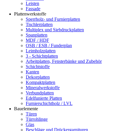
Leisten
Fassade
Plattenwerkstoffe
Sperrholz- und Furnierplatten
Tischlerplatten
Multiplex und Siebdruckplatten
Spanplatten
MDF / HDF
OSB / ESB / Funderplan
Leimholzplatten
3 - Schichtplatten
Arbeitplatten, Fensterbänke und Zubehör
Schichtstoffe
Kanten
Dekorplatten
Kompaktplatten
Mineralwerkstoffe
Verbundplatten
Edelfunierte Platten
Furnierschichtholz / LVL
Bauelemente
Türen
Türrohlinge
Glas
Beschläge und Drückergarnituren