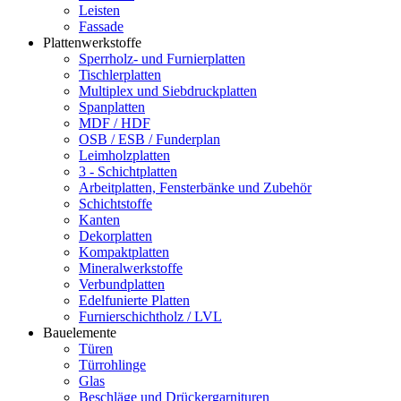
Leisten
Fassade
Plattenwerkstoffe
Sperrholz- und Furnierplatten
Tischlerplatten
Multiplex und Siebdruckplatten
Spanplatten
MDF / HDF
OSB / ESB / Funderplan
Leimholzplatten
3 - Schichtplatten
Arbeitplatten, Fensterbänke und Zubehör
Schichtstoffe
Kanten
Dekorplatten
Kompaktplatten
Mineralwerkstoffe
Verbundplatten
Edelfunierte Platten
Furnierschichtholz / LVL
Bauelemente
Türen
Türrohlinge
Glas
Beschläge und Drückergarnituren