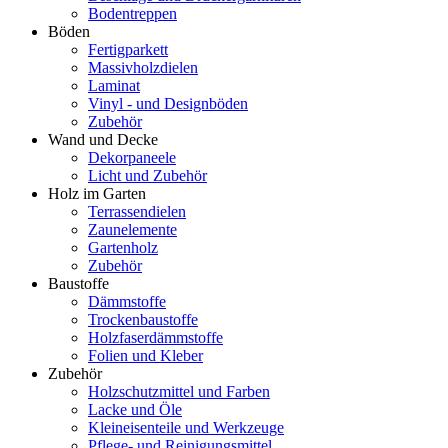
Bodentreppen
Böden
Fertigparkett
Massivholzdielen
Laminat
Vinyl - und Designböden
Zubehör
Wand und Decke
Dekorpaneele
Licht und Zubehör
Holz im Garten
Terrassendielen
Zaunelemente
Gartenholz
Zubehör
Baustoffe
Dämmstoffe
Trockenbaustoffe
Holzfaserdämmstoffe
Folien und Kleber
Zubehör
Holzschutzmittel und Farben
Lacke und Öle
Kleineisenteile und Werkzeuge
Pflege- und Reinigungsmittel