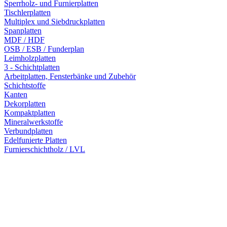
Sperrholz- und Furnierplatten
Tischlerplatten
Multiplex und Siebdruckplatten
Spanplatten
MDF / HDF
OSB / ESB / Funderplan
Leimholzplatten
3 - Schichtplatten
Arbeitplatten, Fensterbänke und Zubehör
Schichtstoffe
Kanten
Dekorplatten
Kompaktplatten
Mineralwerkstoffe
Verbundplatten
Edelfunierte Platten
Furnierschichtholz / LVL