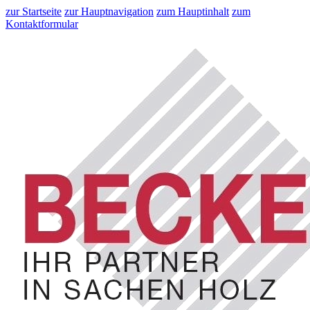
zur Startseite
zur Hauptnavigation
zum Hauptinhalt
zum
Kontaktformular