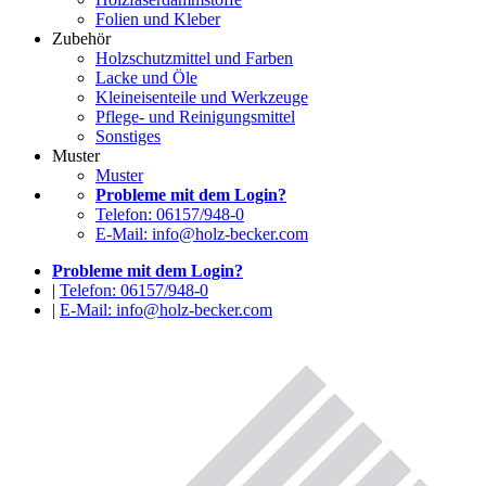
Folien und Kleber
Zubehör
Holzschutzmittel und Farben
Lacke und Öle
Kleineisenteile und Werkzeuge
Pflege- und Reinigungsmittel
Sonstiges
Muster
Muster
Probleme mit dem Login?
Telefon: 06157/948-0
E-Mail: info@holz-becker.com
Probleme mit dem Login?
|
Telefon: 06157/948-0
|
E-Mail: info@holz-becker.com