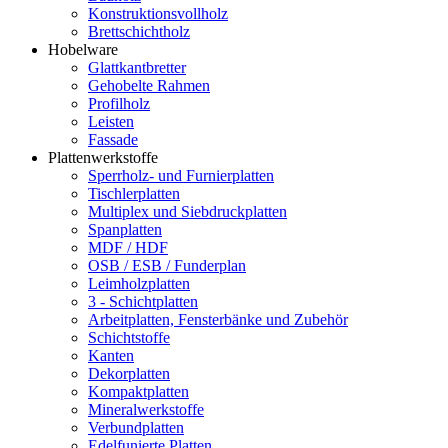
Konstruktionsvollholz
Brettschichtholz
Hobelware
Glattkantbretter
Gehobelte Rahmen
Profilholz
Leisten
Fassade
Plattenwerkstoffe
Sperrholz- und Furnierplatten
Tischlerplatten
Multiplex und Siebdruckplatten
Spanplatten
MDF / HDF
OSB / ESB / Funderplan
Leimholzplatten
3 - Schichtplatten
Arbeitplatten, Fensterbänke und Zubehör
Schichtstoffe
Kanten
Dekorplatten
Kompaktplatten
Mineralwerkstoffe
Verbundplatten
Edelfunierte Platten