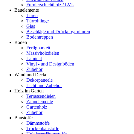
Furnierschichtholz / LVL
Bauelemente
Türen
Türrohlinge
Glas
Beschläge und Drückergarnituren
Bodentreppen
Böden
Fertigparkett
Massivholzdielen
Laminat
Vinyl - und Designböden
Zubehör
Wand und Decke
Dekorpaneele
Licht und Zubehör
Holz im Garten
Terrassendielen
Zaunelemente
Gartenholz
Zubehör
Baustoffe
Dämmstoffe
Trockenbaustoffe
Holzfaserdämmstoffe