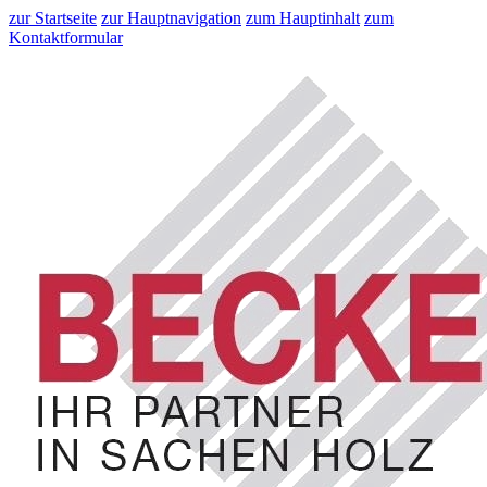
zur Startseite
zur Hauptnavigation
zum Hauptinhalt
zum
Kontaktformular