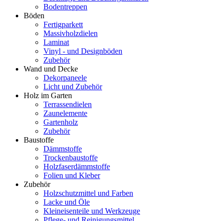
Bodentreppen
Böden
Fertigparkett
Massivholzdielen
Laminat
Vinyl - und Designböden
Zubehör
Wand und Decke
Dekorpaneele
Licht und Zubehör
Holz im Garten
Terrassendielen
Zaunelemente
Gartenholz
Zubehör
Baustoffe
Dämmstoffe
Trockenbaustoffe
Holzfaserdämmstoffe
Folien und Kleber
Zubehör
Holzschutzmittel und Farben
Lacke und Öle
Kleineisenteile und Werkzeuge
Pflege- und Reinigungsmittel