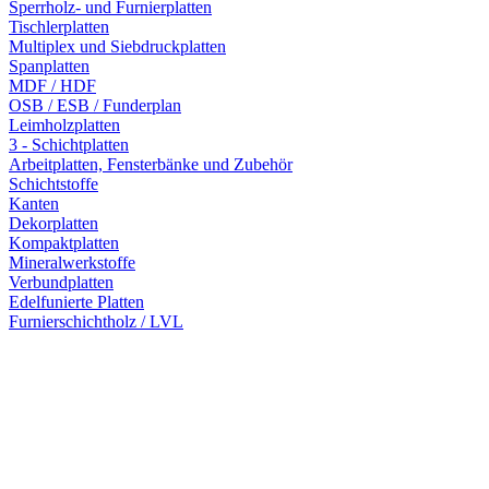
Sperrholz- und Furnierplatten
Tischlerplatten
Multiplex und Siebdruckplatten
Spanplatten
MDF / HDF
OSB / ESB / Funderplan
Leimholzplatten
3 - Schichtplatten
Arbeitplatten, Fensterbänke und Zubehör
Schichtstoffe
Kanten
Dekorplatten
Kompaktplatten
Mineralwerkstoffe
Verbundplatten
Edelfunierte Platten
Furnierschichtholz / LVL