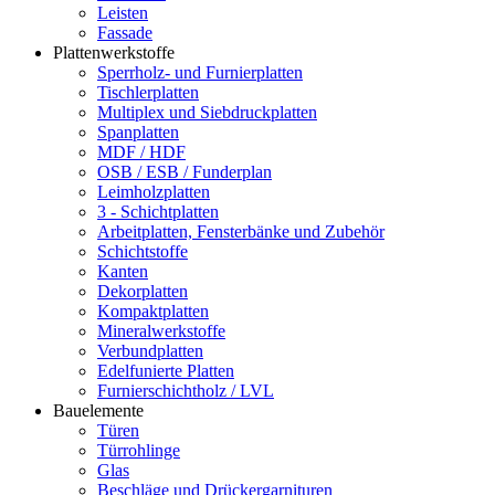
Leisten
Fassade
Plattenwerkstoffe
Sperrholz- und Furnierplatten
Tischlerplatten
Multiplex und Siebdruckplatten
Spanplatten
MDF / HDF
OSB / ESB / Funderplan
Leimholzplatten
3 - Schichtplatten
Arbeitplatten, Fensterbänke und Zubehör
Schichtstoffe
Kanten
Dekorplatten
Kompaktplatten
Mineralwerkstoffe
Verbundplatten
Edelfunierte Platten
Furnierschichtholz / LVL
Bauelemente
Türen
Türrohlinge
Glas
Beschläge und Drückergarnituren