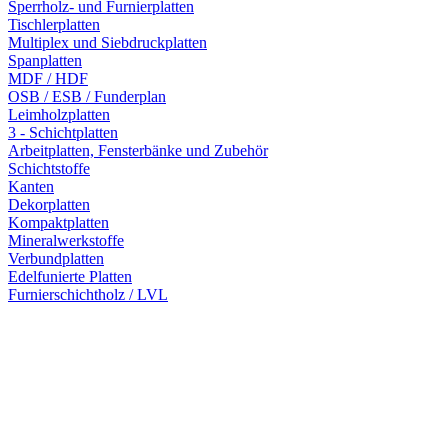
Sperrholz- und Furnierplatten
Tischlerplatten
Multiplex und Siebdruckplatten
Spanplatten
MDF / HDF
OSB / ESB / Funderplan
Leimholzplatten
3 - Schichtplatten
Arbeitplatten, Fensterbänke und Zubehör
Schichtstoffe
Kanten
Dekorplatten
Kompaktplatten
Mineralwerkstoffe
Verbundplatten
Edelfunierte Platten
Furnierschichtholz / LVL