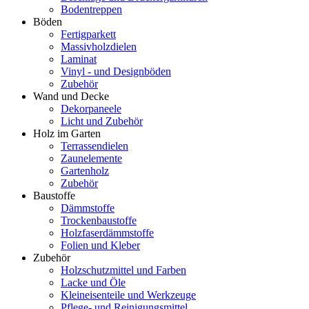
Bodentreppen
Böden
Fertigparkett
Massivholzdielen
Laminat
Vinyl - und Designböden
Zubehör
Wand und Decke
Dekorpaneele
Licht und Zubehör
Holz im Garten
Terrassendielen
Zaunelemente
Gartenholz
Zubehör
Baustoffe
Dämmstoffe
Trockenbaustoffe
Holzfaserdämmstoffe
Folien und Kleber
Zubehör
Holzschutzmittel und Farben
Lacke und Öle
Kleineisenteile und Werkzeuge
Pflege- und Reinigungsmittel