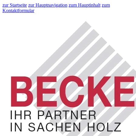
zur Startseite
zur Hauptnavigation
zum Hauptinhalt
zum
Kontaktformular