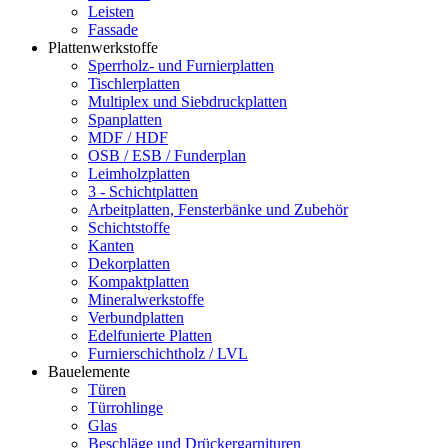
Leisten
Fassade
Plattenwerkstoffe
Sperrholz- und Furnierplatten
Tischlerplatten
Multiplex und Siebdruckplatten
Spanplatten
MDF / HDF
OSB / ESB / Funderplan
Leimholzplatten
3 - Schichtplatten
Arbeitplatten, Fensterbänke und Zubehör
Schichtstoffe
Kanten
Dekorplatten
Kompaktplatten
Mineralwerkstoffe
Verbundplatten
Edelfunierte Platten
Furnierschichtholz / LVL
Bauelemente
Türen
Türrohlinge
Glas
Beschläge und Drückergarnituren