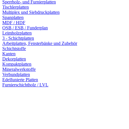
Sperrholz- und Furnierplatten
Tischlerplatten
Multiplex und Siebdruckplatten
Spanplatten
MDF / HDF
OSB / ESB / Funderplan
Leimholzplatten
3 - Schichtplatten
Arbeitplatten, Fensterbänke und Zubehör
Schichtstoffe
Kanten
Dekorplatten
Kompaktplatten
Mineralwerkstoffe
Verbundplatten
Edelfunierte Platten
Furnierschichtholz / LVL