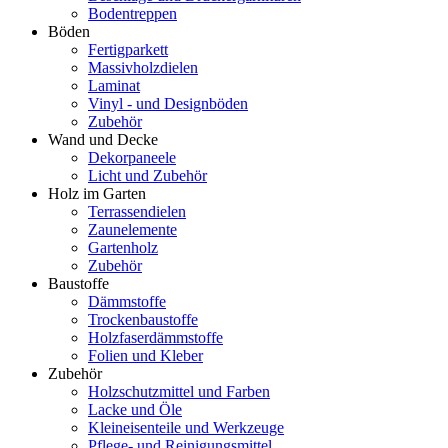
Bodentreppen
Böden
Fertigparkett
Massivholzdielen
Laminat
Vinyl - und Designböden
Zubehör
Wand und Decke
Dekorpaneele
Licht und Zubehör
Holz im Garten
Terrassendielen
Zaunelemente
Gartenholz
Zubehör
Baustoffe
Dämmstoffe
Trockenbaustoffe
Holzfaserdämmstoffe
Folien und Kleber
Zubehör
Holzschutzmittel und Farben
Lacke und Öle
Kleineisenteile und Werkzeuge
Pflege- und Reinigungsmittel