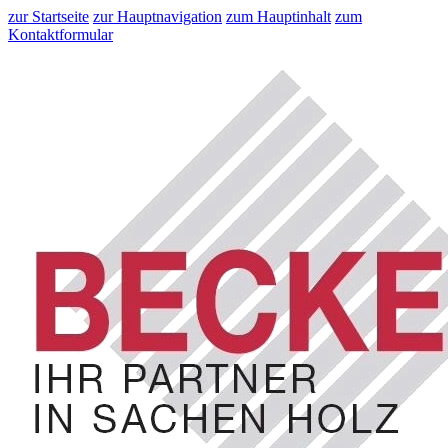
zur Startseite
zur Hauptnavigation
zum Hauptinhalt
zum
Kontaktformular