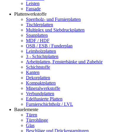
Leisten
Fassade
Plattenwerkstoffe
Sperrholz- und Furnierplatten
Tischlerplatten
Multiplex und Siebdruckplatten
Spanplatten
MDF / HDF
OSB / ESB / Funderplan
Leimholzplatten
3 - Schichtplatten
Arbeitplatten, Fensterbänke und Zubehör
Schichtstoffe
Kanten
Dekorplatten
Kompaktplatten
Mineralwerkstoffe
Verbundplatten
Edelfunierte Platten
Furnierschichtholz / LVL
Bauelemente
Türen
Türrohlinge
Glas
Beschläge und Drückergarnituren