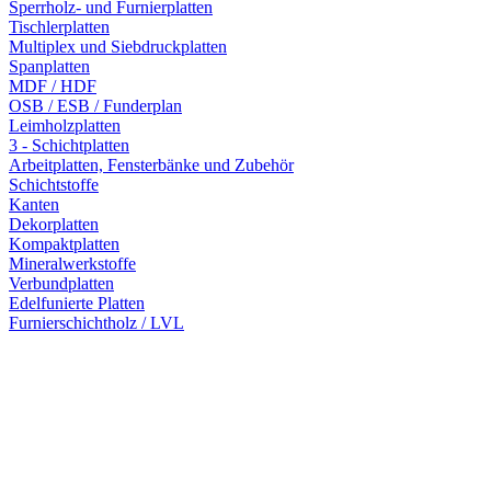
Sperrholz- und Furnierplatten
Tischlerplatten
Multiplex und Siebdruckplatten
Spanplatten
MDF / HDF
OSB / ESB / Funderplan
Leimholzplatten
3 - Schichtplatten
Arbeitplatten, Fensterbänke und Zubehör
Schichtstoffe
Kanten
Dekorplatten
Kompaktplatten
Mineralwerkstoffe
Verbundplatten
Edelfunierte Platten
Furnierschichtholz / LVL