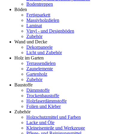
Bodentreppen
Böden
Fertigparkett
Massivholzdielen
Laminat
Vinyl - und Designböden
Zubehör
Wand und Decke
Dekorpaneele
Licht und Zubehör
Holz im Garten
Terrassendielen
Zaunelemente
Gartenholz
Zubehör
Baustoffe
Dämmstoffe
Trockenbaustoffe
Holzfaserdämmstoffe
Folien und Kleber
Zubehör
Holzschutzmittel und Farben
Lacke und Öle
Kleineisenteile und Werkzeuge
Pflege- und Reinigungsmittel