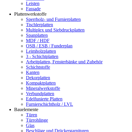
Leisten
Fassade
Plattenwerkstoffe
Sperrholz- und Furnierplatten
Tischlerplatten
Multiplex und Siebdruckplatten
Spanplatten
MDF / HDF
OSB / ESB / Funderplan
Leimholzplatten
3 - Schichtplatten
Arbeitplatten, Fensterbänke und Zubehör
Schichtstoffe
Kanten
Dekorplatten
Kompaktplatten
Mineralwerkstoffe
Verbundplatten
Edelfunierte Platten
Furnierschichtholz / LVL
Bauelemente
Türen
Türrohlinge
Glas
Beschläge und Drückergarnituren