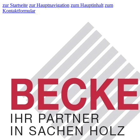
zur Startseite
zur Hauptnavigation
zum Hauptinhalt
zum
Kontaktformular