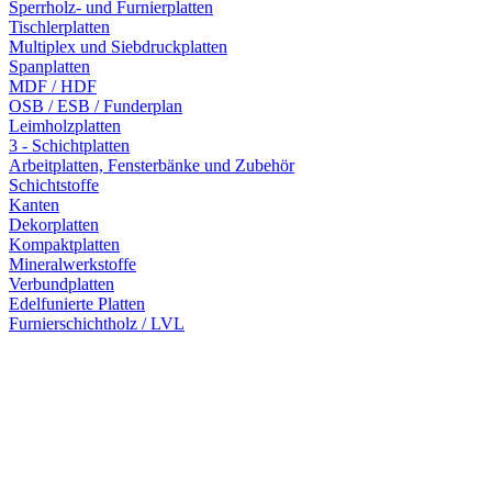
Sperrholz- und Furnierplatten
Tischlerplatten
Multiplex und Siebdruckplatten
Spanplatten
MDF / HDF
OSB / ESB / Funderplan
Leimholzplatten
3 - Schichtplatten
Arbeitplatten, Fensterbänke und Zubehör
Schichtstoffe
Kanten
Dekorplatten
Kompaktplatten
Mineralwerkstoffe
Verbundplatten
Edelfunierte Platten
Furnierschichtholz / LVL