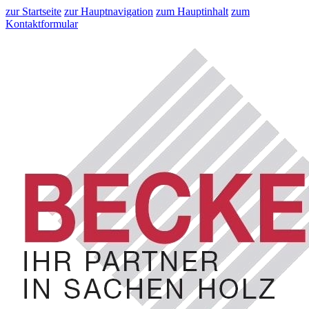
zur Startseite
zur Hauptnavigation
zum Hauptinhalt
zum
Kontaktformular