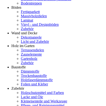
Bodentreppen
Böden
Fertigparkett
Massivholzdielen
Laminat
Vinyl - und Designböden
Zubehör
Wand und Decke
Dekorpaneele
Licht und Zubehör
Holz im Garten
Terrassendielen
Zaunelemente
Gartenholz
Zubehör
Baustoffe
Dämmstoffe
Trockenbaustoffe
Holzfaserdämmstoffe
Folien und Kleber
Zubehör
Holzschutzmittel und Farben
Lacke und Öle
Kleineisenteile und Werkzeuge
Pflege- und Reinigungsmittel