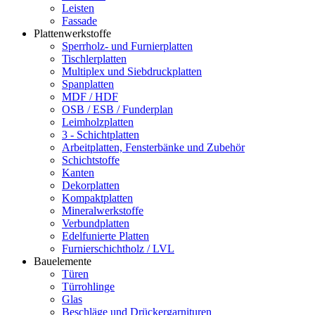
Leisten
Fassade
Plattenwerkstoffe
Sperrholz- und Furnierplatten
Tischlerplatten
Multiplex und Siebdruckplatten
Spanplatten
MDF / HDF
OSB / ESB / Funderplan
Leimholzplatten
3 - Schichtplatten
Arbeitplatten, Fensterbänke und Zubehör
Schichtstoffe
Kanten
Dekorplatten
Kompaktplatten
Mineralwerkstoffe
Verbundplatten
Edelfunierte Platten
Furnierschichtholz / LVL
Bauelemente
Türen
Türrohlinge
Glas
Beschläge und Drückergarnituren