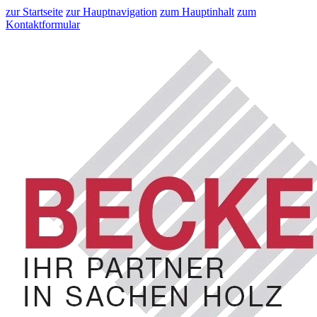
zur Startseite
zur Hauptnavigation
zum Hauptinhalt
zum
Kontaktformular