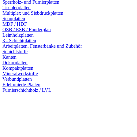
Sperrholz- und Furnierplatten
Tischlerplatten
Multiplex und Siebdruckplatten
Spanplatten
MDF / HDF
OSB / ESB / Funderplan
Leimholzplatten
3 - Schichtplatten
Arbeitplatten, Fensterbänke und Zubehör
Schichtstoffe
Kanten
Dekorplatten
Kompaktplatten
Mineralwerkstoffe
Verbundplatten
Edelfunierte Platten
Furnierschichtholz / LVL