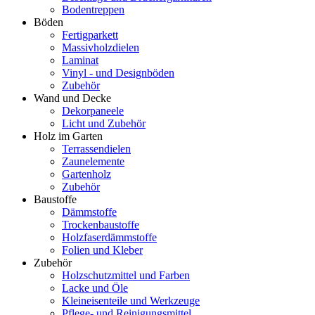
Bodentreppen
Böden
Fertigparkett
Massivholzdielen
Laminat
Vinyl - und Designböden
Zubehör
Wand und Decke
Dekorpaneele
Licht und Zubehör
Holz im Garten
Terrassendielen
Zaunelemente
Gartenholz
Zubehör
Baustoffe
Dämmstoffe
Trockenbaustoffe
Holzfaserdämmstoffe
Folien und Kleber
Zubehör
Holzschutzmittel und Farben
Lacke und Öle
Kleineisenteile und Werkzeuge
Pflege- und Reinigungsmittel