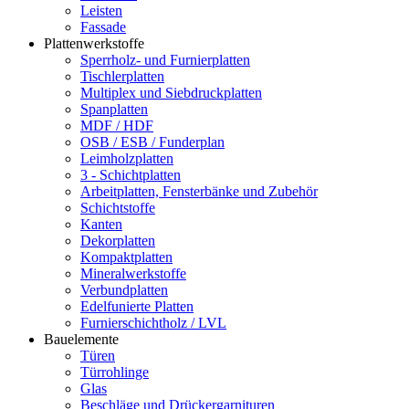
Leisten
Fassade
Plattenwerkstoffe
Sperrholz- und Furnierplatten
Tischlerplatten
Multiplex und Siebdruckplatten
Spanplatten
MDF / HDF
OSB / ESB / Funderplan
Leimholzplatten
3 - Schichtplatten
Arbeitplatten, Fensterbänke und Zubehör
Schichtstoffe
Kanten
Dekorplatten
Kompaktplatten
Mineralwerkstoffe
Verbundplatten
Edelfunierte Platten
Furnierschichtholz / LVL
Bauelemente
Türen
Türrohlinge
Glas
Beschläge und Drückergarnituren