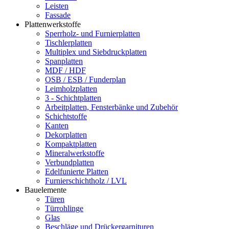
Leisten
Fassade
Plattenwerkstoffe
Sperrholz- und Furnierplatten
Tischlerplatten
Multiplex und Siebdruckplatten
Spanplatten
MDF / HDF
OSB / ESB / Funderplan
Leimholzplatten
3 - Schichtplatten
Arbeitplatten, Fensterbänke und Zubehör
Schichtstoffe
Kanten
Dekorplatten
Kompaktplatten
Mineralwerkstoffe
Verbundplatten
Edelfunierte Platten
Furnierschichtholz / LVL
Bauelemente
Türen
Türrohlinge
Glas
Beschläge und Drückergarnituren