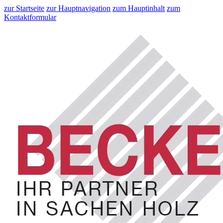
zur Startseite
zur Hauptnavigation
zum Hauptinhalt
zum
Kontaktformular