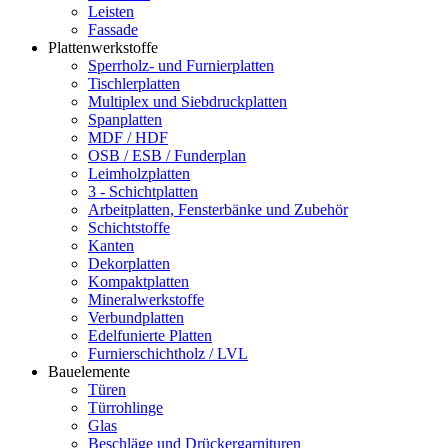
Leisten
Fassade
Plattenwerkstoffe
Sperrholz- und Furnierplatten
Tischlerplatten
Multiplex und Siebdruckplatten
Spanplatten
MDF / HDF
OSB / ESB / Funderplan
Leimholzplatten
3 - Schichtplatten
Arbeitplatten, Fensterbänke und Zubehör
Schichtstoffe
Kanten
Dekorplatten
Kompaktplatten
Mineralwerkstoffe
Verbundplatten
Edelfunierte Platten
Furnierschichtholz / LVL
Bauelemente
Türen
Türrohlinge
Glas
Beschläge und Drückergarnituren