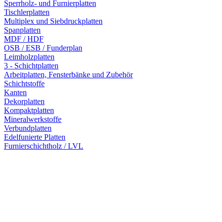
Sperrholz- und Furnierplatten
Tischlerplatten
Multiplex und Siebdruckplatten
Spanplatten
MDF / HDF
OSB / ESB / Funderplan
Leimholzplatten
3 - Schichtplatten
Arbeitplatten, Fensterbänke und Zubehör
Schichtstoffe
Kanten
Dekorplatten
Kompaktplatten
Mineralwerkstoffe
Verbundplatten
Edelfunierte Platten
Furnierschichtholz / LVL