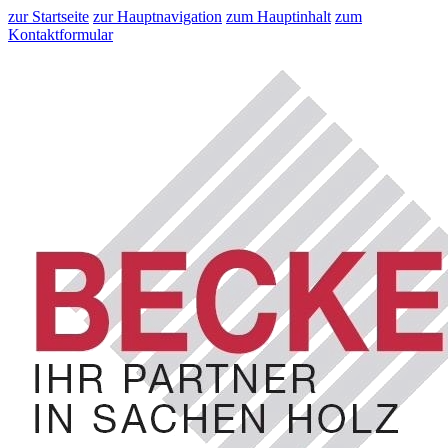
zur Startseite
zur Hauptnavigation
zum Hauptinhalt
zum
Kontaktformular