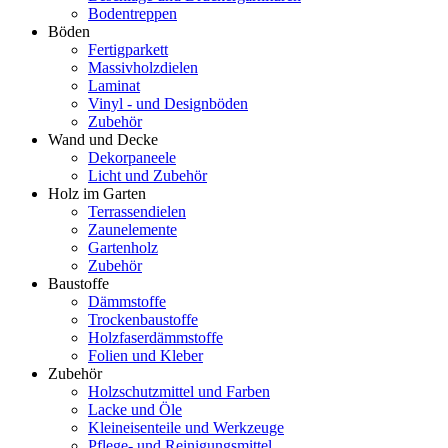
Bodentreppen
Böden
Fertigparkett
Massivholzdielen
Laminat
Vinyl - und Designböden
Zubehör
Wand und Decke
Dekorpaneele
Licht und Zubehör
Holz im Garten
Terrassendielen
Zaunelemente
Gartenholz
Zubehör
Baustoffe
Dämmstoffe
Trockenbaustoffe
Holzfaserdämmstoffe
Folien und Kleber
Zubehör
Holzschutzmittel und Farben
Lacke und Öle
Kleineisenteile und Werkzeuge
Pflege- und Reinigungsmittel