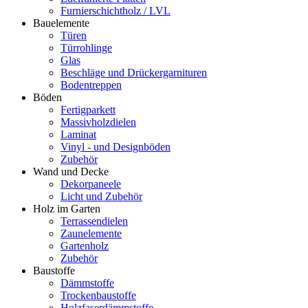
Furnierschichtholz / LVL
Bauelemente
Türen
Türrohlinge
Glas
Beschläge und Drückergarnituren
Bodentreppen
Böden
Fertigparkett
Massivholzdielen
Laminat
Vinyl - und Designböden
Zubehör
Wand und Decke
Dekorpaneele
Licht und Zubehör
Holz im Garten
Terrassendielen
Zaunelemente
Gartenholz
Zubehör
Baustoffe
Dämmstoffe
Trockenbaustoffe
Holzfaserdämmstoffe