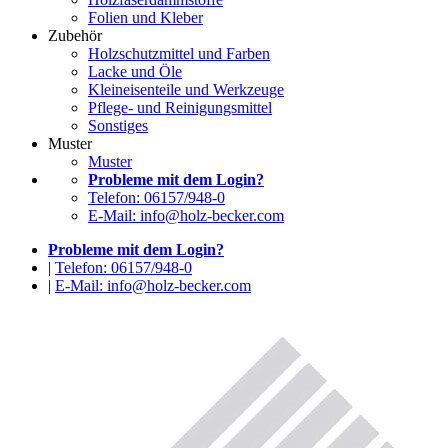
Folien und Kleber
Zubehör
Holzschutzmittel und Farben
Lacke und Öle
Kleineisenteile und Werkzeuge
Pflege- und Reinigungsmittel
Sonstiges
Muster
Muster
Probleme mit dem Login?
Telefon: 06157/948-0
E-Mail: info@holz-becker.com
Probleme mit dem Login?
|
Telefon: 06157/948-0
|
E-Mail: info@holz-becker.com