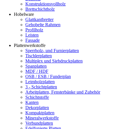
Konstruktionsvollholz
Brettschichtholz
Hobelware
Glattkantbretter
Gehobelte Rahmen
Profilholz
Leisten
Fassade
Plattenwerkstoffe
Sperrholz- und Furnierplatten
Tischlerplatten
Multiplex und Siebdruckplatten
Spanplatten
MDF / HDF
OSB / ESB / Funderplan
Leimholzplatten
3 - Schichtplatten
Arbeitplatten, Fensterbänke und Zubehör
Schichtstoffe
Kanten
Dekorplatten
Kompaktplatten
Mineralwerkstoffe
Verbundplatten
Edelfunierte Platten