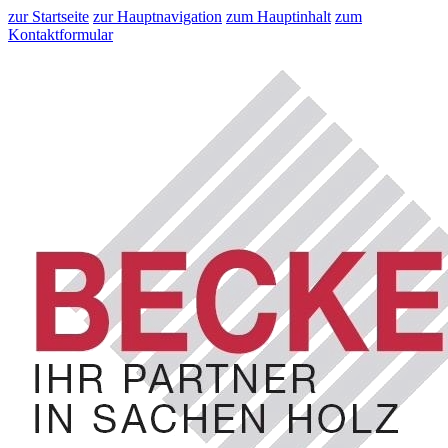
zur Startseite
zur Hauptnavigation
zum Hauptinhalt
zum
Kontaktformular