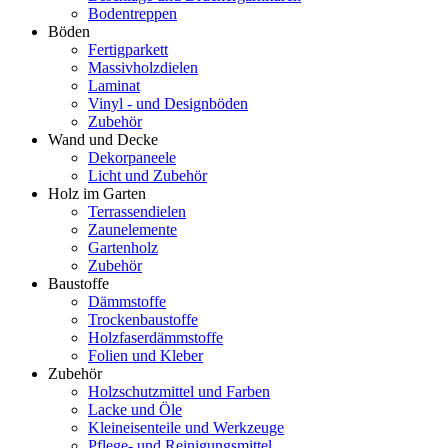
Bodentreppen
Böden
Fertigparkett
Massivholzdielen
Laminat
Vinyl - und Designböden
Zubehör
Wand und Decke
Dekorpaneele
Licht und Zubehör
Holz im Garten
Terrassendielen
Zaunelemente
Gartenholz
Zubehör
Baustoffe
Dämmstoffe
Trockenbaustoffe
Holzfaserdämmstoffe
Folien und Kleber
Zubehör
Holzschutzmittel und Farben
Lacke und Öle
Kleineisenteile und Werkzeuge
Pflege- und Reinigungsmittel