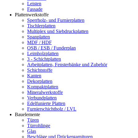
Leisten
Fassade
Plattenwerkstoffe
Sperrholz- und Furnierplatten
Tischlerplatten
Multiplex und Siebdruckplatten
Spanplatten
MDF / HDF
OSB / ESB / Funderplan
Leimholzplatten
3 - Schichtplatten
Arbeitplatten, Fensterbänke und Zubehör
Schichtstoffe
Kanten
Dekorplatten
Kompaktplatten
Mineralwerkstoffe
Verbundplatten
Edelfunierte Platten
Furnierschichtholz / LVL
Bauelemente
Türen
Türrohlinge
Glas
Beschläge und Drückergarnituren