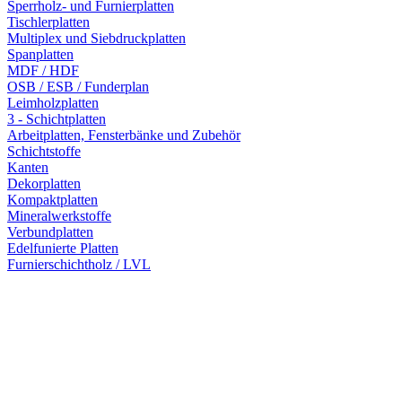
Sperrholz- und Furnierplatten
Tischlerplatten
Multiplex und Siebdruckplatten
Spanplatten
MDF / HDF
OSB / ESB / Funderplan
Leimholzplatten
3 - Schichtplatten
Arbeitplatten, Fensterbänke und Zubehör
Schichtstoffe
Kanten
Dekorplatten
Kompaktplatten
Mineralwerkstoffe
Verbundplatten
Edelfunierte Platten
Furnierschichtholz / LVL