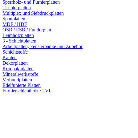
Sperrholz- und Furnierplatten
Tischlerplatten
Multiplex und Siebdruckplatten
Spanplatten
MDF / HDF
OSB / ESB / Funderplan
Leimholzplatten
3 - Schichtplatten
Arbeitplatten, Fensterbänke und Zubehör
Schichtstoffe
Kanten
Dekorplatten
Kompaktplatten
Mineralwerkstoffe
Verbundplatten
Edelfunierte Platten
Furnierschichtholz / LVL