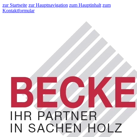
zur Startseite
zur Hauptnavigation
zum Hauptinhalt
zum
Kontaktformular