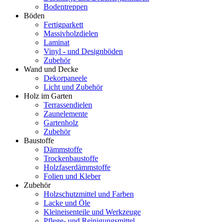
Bodentreppen
Böden
Fertigparkett
Massivholzdielen
Laminat
Vinyl - und Designböden
Zubehör
Wand und Decke
Dekorpaneele
Licht und Zubehör
Holz im Garten
Terrassendielen
Zaunelemente
Gartenholz
Zubehör
Baustoffe
Dämmstoffe
Trockenbaustoffe
Holzfaserdämmstoffe
Folien und Kleber
Zubehör
Holzschutzmittel und Farben
Lacke und Öle
Kleineisenteile und Werkzeuge
Pflege- und Reinigungsmittel