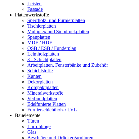
Leisten
Fassade
Plattenwerkstoffe
Sperrholz- und Furnierplatten
Tischlerplatten
Multiplex und Siebdruckplatten
Spanplatten
MDF / HDF
OSB / ESB / Funderplan
Leimholzplatten
3 - Schichtplatten
Arbeitplatten, Fensterbänke und Zubehör
Schichtstoffe
Kanten
Dekorplatten
Kompaktplatten
Mineralwerkstoffe
Verbundplatten
Edelfunierte Platten
Furnierschichtholz / LVL
Bauelemente
Türen
Türrohlinge
Glas
Beschläge und Drückergarnituren