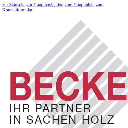
zur Startseite
zur Hauptnavigation
zum Hauptinhalt
zum
Kontaktformular