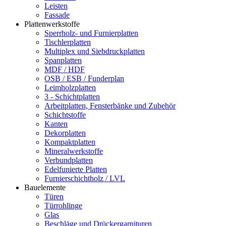
Leisten
Fassade
Plattenwerkstoffe
Sperrholz- und Furnierplatten
Tischlerplatten
Multiplex und Siebdruckplatten
Spanplatten
MDF / HDF
OSB / ESB / Funderplan
Leimholzplatten
3 - Schichtplatten
Arbeitplatten, Fensterbänke und Zubehör
Schichtstoffe
Kanten
Dekorplatten
Kompaktplatten
Mineralwerkstoffe
Verbundplatten
Edelfunierte Platten
Furnierschichtholz / LVL
Bauelemente
Türen
Türrohlinge
Glas
Beschläge und Drückergarnituren