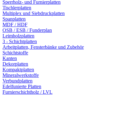
Sperrholz- und Furnierplatten
Tischlerplatten
Multiplex und Siebdruckplatten
Spanplatten
MDF / HDF
OSB / ESB / Funderplan
Leimholzplatten
3 - Schichtplatten
Arbeitplatten, Fensterbänke und Zubehör
Schichtstoffe
Kanten
Dekorplatten
Kompaktplatten
Mineralwerkstoffe
Verbundplatten
Edelfunierte Platten
Furnierschichtholz / LVL