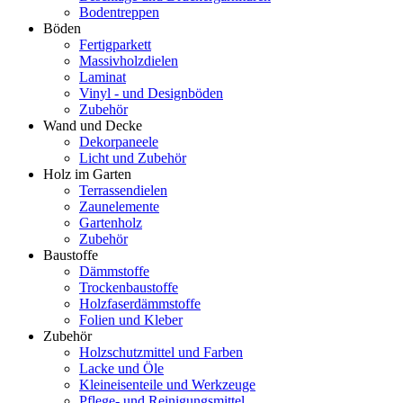
Bodentreppen
Böden
Fertigparkett
Massivholzdielen
Laminat
Vinyl - und Designböden
Zubehör
Wand und Decke
Dekorpaneele
Licht und Zubehör
Holz im Garten
Terrassendielen
Zaunelemente
Gartenholz
Zubehör
Baustoffe
Dämmstoffe
Trockenbaustoffe
Holzfaserdämmstoffe
Folien und Kleber
Zubehör
Holzschutzmittel und Farben
Lacke und Öle
Kleineisenteile und Werkzeuge
Pflege- und Reinigungsmittel