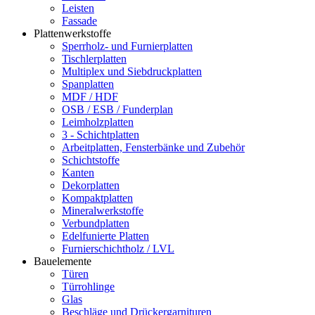
Leisten
Fassade
Plattenwerkstoffe
Sperrholz- und Furnierplatten
Tischlerplatten
Multiplex und Siebdruckplatten
Spanplatten
MDF / HDF
OSB / ESB / Funderplan
Leimholzplatten
3 - Schichtplatten
Arbeitplatten, Fensterbänke und Zubehör
Schichtstoffe
Kanten
Dekorplatten
Kompaktplatten
Mineralwerkstoffe
Verbundplatten
Edelfunierte Platten
Furnierschichtholz / LVL
Bauelemente
Türen
Türrohlinge
Glas
Beschläge und Drückergarnituren