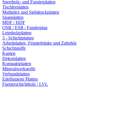
Sperrholz- und Furnierplatten
Tischlerplatten
Multiplex und Siebdruckplatten
Spanplatten
MDF / HDF
OSB / ESB / Funderplan
Leimholzplatten
3 - Schichtplatten
Arbeitplatten, Fensterbänke und Zubehör
Schichtstoffe
Kanten
Dekorplatten
Kompaktplatten
Mineralwerkstoffe
Verbundplatten
Edelfunierte Platten
Furnierschichtholz / LVL