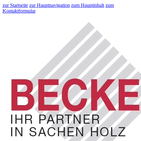
zur Startseite
zur Hauptnavigation
zum Hauptinhalt
zum
Kontaktformular