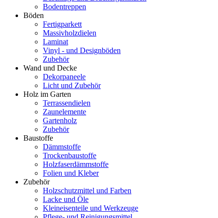
Bodentreppen
Böden
Fertigparkett
Massivholzdielen
Laminat
Vinyl - und Designböden
Zubehör
Wand und Decke
Dekorpaneele
Licht und Zubehör
Holz im Garten
Terrassendielen
Zaunelemente
Gartenholz
Zubehör
Baustoffe
Dämmstoffe
Trockenbaustoffe
Holzfaserdämmstoffe
Folien und Kleber
Zubehör
Holzschutzmittel und Farben
Lacke und Öle
Kleineisenteile und Werkzeuge
Pflege- und Reinigungsmittel