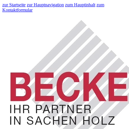
zur Startseite
zur Hauptnavigation
zum Hauptinhalt
zum
Kontaktformular