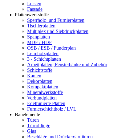
Leisten
Fassade
Plattenwerkstoffe
Sperrholz- und Furnierplatten
Tischlerplatten
Multiplex und Siebdruckplatten
Spanplatten
MDF / HDF
OSB / ESB / Funderplan
Leimholzplatten
3 - Schichtplatten
Arbeitplatten, Fensterbänke und Zubehör
Schichtstoffe
Kanten
Dekorplatten
Kompaktplatten
Mineralwerkstoffe
Verbundplatten
Edelfunierte Platten
Furnierschichtholz / LVL
Bauelemente
Türen
Türrohlinge
Glas
Beschläge und Drückergarnituren