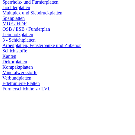
Sperrholz- und Furnierplatten
Tischlerplatten
Multiplex und Siebdruckplatten
Spanplatten
MDF / HDF
OSB / ESB / Funderplan
Leimholzplatten
3 - Schichtplatten
Arbeitplatten, Fensterbänke und Zubehör
Schichtstoffe
Kanten
Dekorplatten
Kompaktplatten
Mineralwerkstoffe
Verbundplatten
Edelfunierte Platten
Furnierschichtholz / LVL