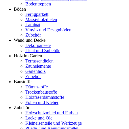
Bodentreppen
Böden
Fertigparkett
Massivholzdielen
Laminat
Vinyl - und Designböden
Zubehör
Wand und Decke
Dekorpaneele
Licht und Zubehör
Holz im Garten
Terrassendielen
Zaunelemente
Gartenholz
Zubehör
Baustoffe
Dämmstoffe
Trockenbaustoffe
Holzfaserdämmstoffe
Folien und Kleber
Zubehör
Holzschutzmittel und Farben
Lacke und Öle
Kleineisenteile und Werkzeuge
Pflege- und Reinigungsmittel