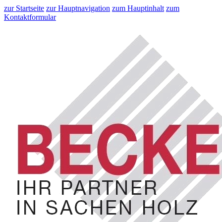
zur Startseite
zur Hauptnavigation
zum Hauptinhalt
zum
Kontaktformular