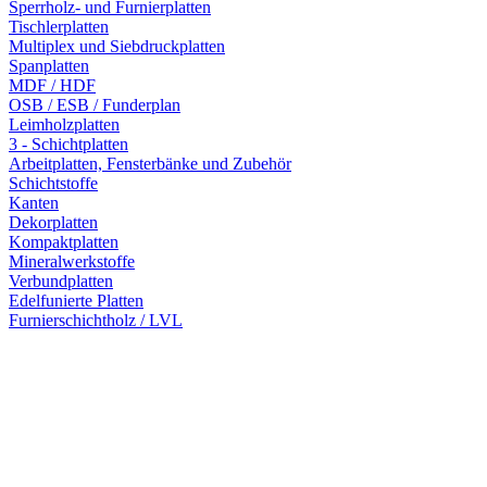
Sperrholz- und Furnierplatten
Tischlerplatten
Multiplex und Siebdruckplatten
Spanplatten
MDF / HDF
OSB / ESB / Funderplan
Leimholzplatten
3 - Schichtplatten
Arbeitplatten, Fensterbänke und Zubehör
Schichtstoffe
Kanten
Dekorplatten
Kompaktplatten
Mineralwerkstoffe
Verbundplatten
Edelfunierte Platten
Furnierschichtholz / LVL