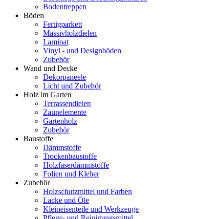
Bodentreppen
Böden
Fertigparkett
Massivholzdielen
Laminat
Vinyl - und Designböden
Zubehör
Wand und Decke
Dekorpaneele
Licht und Zubehör
Holz im Garten
Terrassendielen
Zaunelemente
Gartenholz
Zubehör
Baustoffe
Dämmstoffe
Trockenbaustoffe
Holzfaserdämmstoffe
Folien und Kleber
Zubehör
Holzschutzmittel und Farben
Lacke und Öle
Kleineisenteile und Werkzeuge
Pflege- und Reinigungsmittel