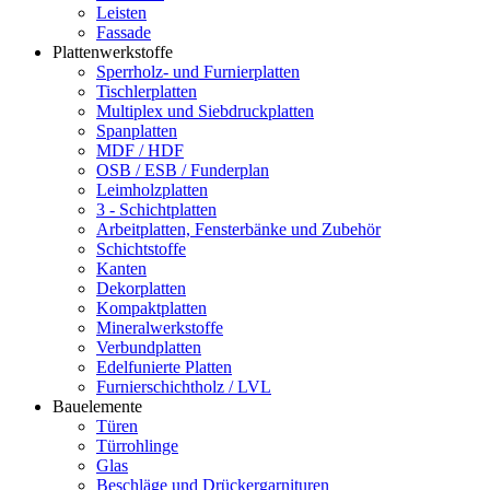
Leisten
Fassade
Plattenwerkstoffe
Sperrholz- und Furnierplatten
Tischlerplatten
Multiplex und Siebdruckplatten
Spanplatten
MDF / HDF
OSB / ESB / Funderplan
Leimholzplatten
3 - Schichtplatten
Arbeitplatten, Fensterbänke und Zubehör
Schichtstoffe
Kanten
Dekorplatten
Kompaktplatten
Mineralwerkstoffe
Verbundplatten
Edelfunierte Platten
Furnierschichtholz / LVL
Bauelemente
Türen
Türrohlinge
Glas
Beschläge und Drückergarnituren