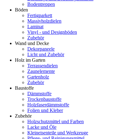
Bodentreppen
Böden
Fertigparkett
Massivholzdielen
Laminat
Vinyl - und Designböden
Zubehör
Wand und Decke
Dekorpaneele
Licht und Zubehör
Holz im Garten
Terrassendielen
Zaunelemente
Gartenholz
Zubehör
Baustoffe
Dämmstoffe
Trockenbaustoffe
Holzfaserdämmstoffe
Folien und Kleber
Zubehör
Holzschutzmittel und Farben
Lacke und Öle
Kleineisenteile und Werkzeuge
Pflege- und Reinigungsmittel