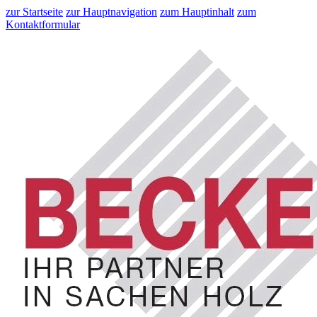
zur Startseite
zur Hauptnavigation
zum Hauptinhalt
zum
Kontaktformular