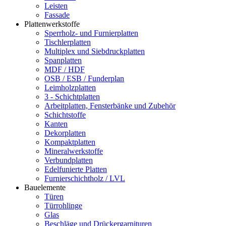
Leisten
Fassade
Plattenwerkstoffe
Sperrholz- und Furnierplatten
Tischlerplatten
Multiplex und Siebdruckplatten
Spanplatten
MDF / HDF
OSB / ESB / Funderplan
Leimholzplatten
3 - Schichtplatten
Arbeitplatten, Fensterbänke und Zubehör
Schichtstoffe
Kanten
Dekorplatten
Kompaktplatten
Mineralwerkstoffe
Verbundplatten
Edelfunierte Platten
Furnierschichtholz / LVL
Bauelemente
Türen
Türrohlinge
Glas
Beschläge und Drückergarnituren