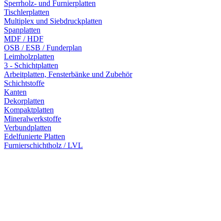
Sperrholz- und Furnierplatten
Tischlerplatten
Multiplex und Siebdruckplatten
Spanplatten
MDF / HDF
OSB / ESB / Funderplan
Leimholzplatten
3 - Schichtplatten
Arbeitplatten, Fensterbänke und Zubehör
Schichtstoffe
Kanten
Dekorplatten
Kompaktplatten
Mineralwerkstoffe
Verbundplatten
Edelfunierte Platten
Furnierschichtholz / LVL