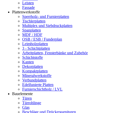
Leisten
Fassade
Plattenwerkstoffe
Sperrholz- und Furnierplatten
Tischlerplatten
Multiplex und Siebdruckplatten
Spanplatten
MDF / HDF
OSB / ESB / Funderplan
Leimholzplatten
3 - Schichtplatten
Arbeitplatten, Fensterbänke und Zubehör
Schichtstoffe
Kanten
Dekorplatten
Kompaktplatten
Mineralwerkstoffe
Verbundplatten
Edelfunierte Platten
Furnierschichtholz / LVL
Bauelemente
Türen
Türrohlinge
Glas
Beschläge und Drückergarnituren