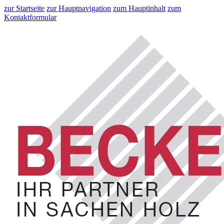
zur Startseite
zur Hauptnavigation
zum Hauptinhalt
zum
Kontaktformular