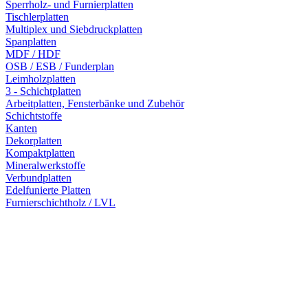
Sperrholz- und Furnierplatten
Tischlerplatten
Multiplex und Siebdruckplatten
Spanplatten
MDF / HDF
OSB / ESB / Funderplan
Leimholzplatten
3 - Schichtplatten
Arbeitplatten, Fensterbänke und Zubehör
Schichtstoffe
Kanten
Dekorplatten
Kompaktplatten
Mineralwerkstoffe
Verbundplatten
Edelfunierte Platten
Furnierschichtholz / LVL