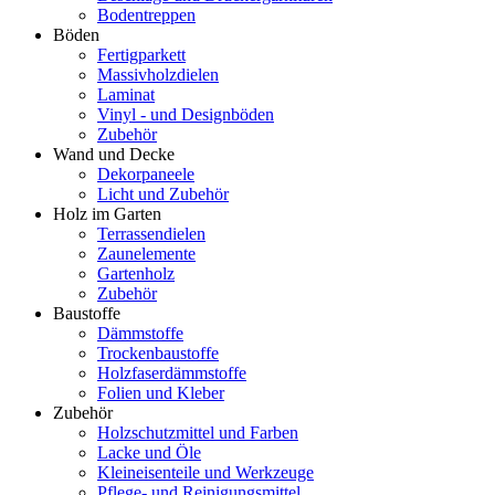
Bodentreppen
Böden
Fertigparkett
Massivholzdielen
Laminat
Vinyl - und Designböden
Zubehör
Wand und Decke
Dekorpaneele
Licht und Zubehör
Holz im Garten
Terrassendielen
Zaunelemente
Gartenholz
Zubehör
Baustoffe
Dämmstoffe
Trockenbaustoffe
Holzfaserdämmstoffe
Folien und Kleber
Zubehör
Holzschutzmittel und Farben
Lacke und Öle
Kleineisenteile und Werkzeuge
Pflege- und Reinigungsmittel