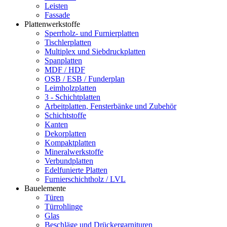
Leisten
Fassade
Plattenwerkstoffe
Sperrholz- und Furnierplatten
Tischlerplatten
Multiplex und Siebdruckplatten
Spanplatten
MDF / HDF
OSB / ESB / Funderplan
Leimholzplatten
3 - Schichtplatten
Arbeitplatten, Fensterbänke und Zubehör
Schichtstoffe
Kanten
Dekorplatten
Kompaktplatten
Mineralwerkstoffe
Verbundplatten
Edelfunierte Platten
Furnierschichtholz / LVL
Bauelemente
Türen
Türrohlinge
Glas
Beschläge und Drückergarnituren