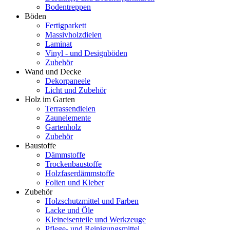
Bodentreppen
Böden
Fertigparkett
Massivholzdielen
Laminat
Vinyl - und Designböden
Zubehör
Wand und Decke
Dekorpaneele
Licht und Zubehör
Holz im Garten
Terrassendielen
Zaunelemente
Gartenholz
Zubehör
Baustoffe
Dämmstoffe
Trockenbaustoffe
Holzfaserdämmstoffe
Folien und Kleber
Zubehör
Holzschutzmittel und Farben
Lacke und Öle
Kleineisenteile und Werkzeuge
Pflege- und Reinigungsmittel