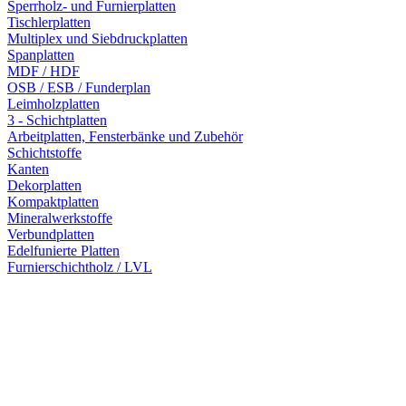
Sperrholz- und Furnierplatten
Tischlerplatten
Multiplex und Siebdruckplatten
Spanplatten
MDF / HDF
OSB / ESB / Funderplan
Leimholzplatten
3 - Schichtplatten
Arbeitplatten, Fensterbänke und Zubehör
Schichtstoffe
Kanten
Dekorplatten
Kompaktplatten
Mineralwerkstoffe
Verbundplatten
Edelfunierte Platten
Furnierschichtholz / LVL