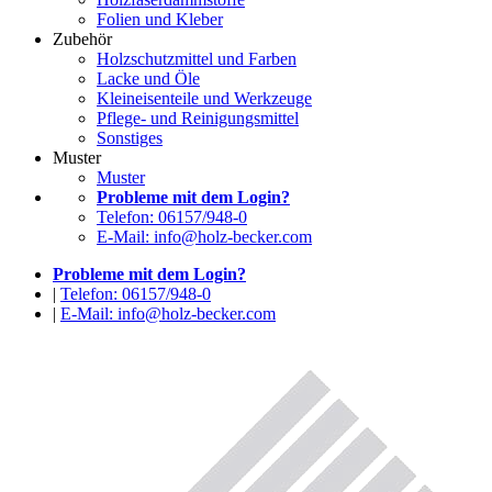
Folien und Kleber
Zubehör
Holzschutzmittel und Farben
Lacke und Öle
Kleineisenteile und Werkzeuge
Pflege- und Reinigungsmittel
Sonstiges
Muster
Muster
Probleme mit dem Login?
Telefon: 06157/948-0
E-Mail: info@holz-becker.com
Probleme mit dem Login?
|
Telefon: 06157/948-0
|
E-Mail: info@holz-becker.com