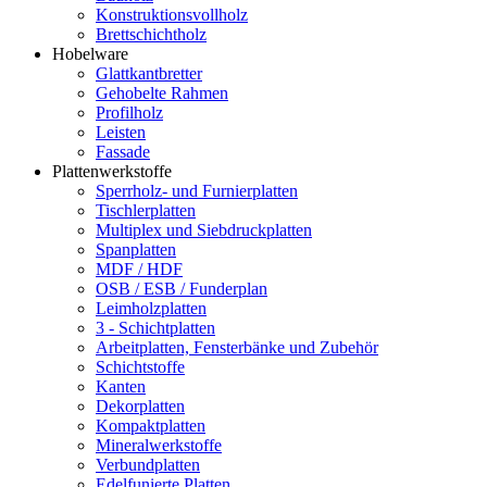
Konstruktionsvollholz
Brettschichtholz
Hobelware
Glattkantbretter
Gehobelte Rahmen
Profilholz
Leisten
Fassade
Plattenwerkstoffe
Sperrholz- und Furnierplatten
Tischlerplatten
Multiplex und Siebdruckplatten
Spanplatten
MDF / HDF
OSB / ESB / Funderplan
Leimholzplatten
3 - Schichtplatten
Arbeitplatten, Fensterbänke und Zubehör
Schichtstoffe
Kanten
Dekorplatten
Kompaktplatten
Mineralwerkstoffe
Verbundplatten
Edelfunierte Platten