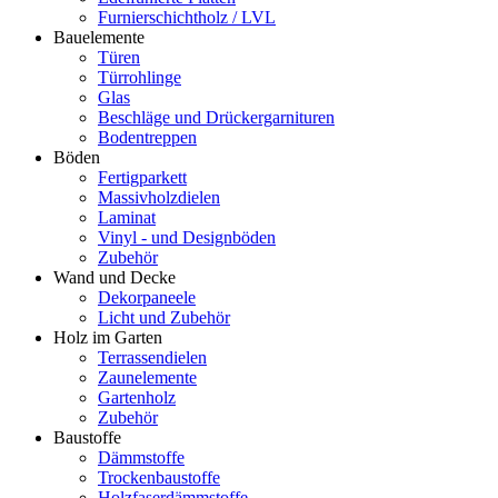
Furnierschichtholz / LVL
Bauelemente
Türen
Türrohlinge
Glas
Beschläge und Drückergarnituren
Bodentreppen
Böden
Fertigparkett
Massivholzdielen
Laminat
Vinyl - und Designböden
Zubehör
Wand und Decke
Dekorpaneele
Licht und Zubehör
Holz im Garten
Terrassendielen
Zaunelemente
Gartenholz
Zubehör
Baustoffe
Dämmstoffe
Trockenbaustoffe
Holzfaserdämmstoffe