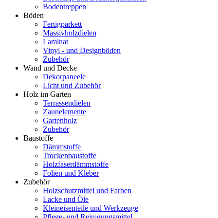
Bodentreppen
Böden
Fertigparkett
Massivholzdielen
Laminat
Vinyl - und Designböden
Zubehör
Wand und Decke
Dekorpaneele
Licht und Zubehör
Holz im Garten
Terrassendielen
Zaunelemente
Gartenholz
Zubehör
Baustoffe
Dämmstoffe
Trockenbaustoffe
Holzfaserdämmstoffe
Folien und Kleber
Zubehör
Holzschutzmittel und Farben
Lacke und Öle
Kleineisenteile und Werkzeuge
Pflege- und Reinigungsmittel