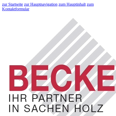
zur Startseite
zur Hauptnavigation
zum Hauptinhalt
zum
Kontaktformular