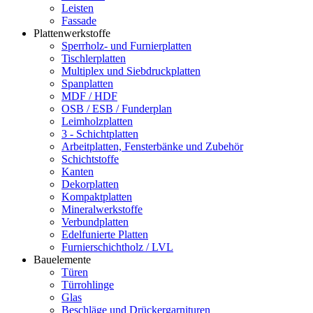
Leisten
Fassade
Plattenwerkstoffe
Sperrholz- und Furnierplatten
Tischlerplatten
Multiplex und Siebdruckplatten
Spanplatten
MDF / HDF
OSB / ESB / Funderplan
Leimholzplatten
3 - Schichtplatten
Arbeitplatten, Fensterbänke und Zubehör
Schichtstoffe
Kanten
Dekorplatten
Kompaktplatten
Mineralwerkstoffe
Verbundplatten
Edelfunierte Platten
Furnierschichtholz / LVL
Bauelemente
Türen
Türrohlinge
Glas
Beschläge und Drückergarnituren