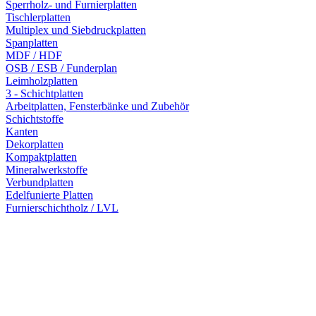
Sperrholz- und Furnierplatten
Tischlerplatten
Multiplex und Siebdruckplatten
Spanplatten
MDF / HDF
OSB / ESB / Funderplan
Leimholzplatten
3 - Schichtplatten
Arbeitplatten, Fensterbänke und Zubehör
Schichtstoffe
Kanten
Dekorplatten
Kompaktplatten
Mineralwerkstoffe
Verbundplatten
Edelfunierte Platten
Furnierschichtholz / LVL