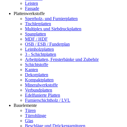
Leisten
Fassade
Plattenwerkstoffe
Sperrholz- und Furnierplatten
Tischlerplatten
Multiplex und Siebdruckplatten
Spanplatten
MDF / HDF
OSB / ESB / Funderplan
Leimholzplatten
3 - Schichtplatten
Arbeitplatten, Fensterbänke und Zubehör
Schichtstoffe
Kanten
Dekorplatten
Kompaktplatten
Mineralwerkstoffe
Verbundplatten
Edelfunierte Platten
Furnierschichtholz / LVL
Bauelemente
Türen
Türrohlinge
Glas
Beschläge und Drückergarnituren