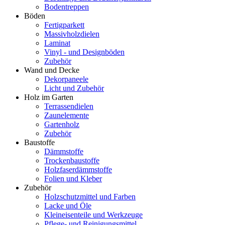
Bodentreppen
Böden
Fertigparkett
Massivholzdielen
Laminat
Vinyl - und Designböden
Zubehör
Wand und Decke
Dekorpaneele
Licht und Zubehör
Holz im Garten
Terrassendielen
Zaunelemente
Gartenholz
Zubehör
Baustoffe
Dämmstoffe
Trockenbaustoffe
Holzfaserdämmstoffe
Folien und Kleber
Zubehör
Holzschutzmittel und Farben
Lacke und Öle
Kleineisenteile und Werkzeuge
Pflege- und Reinigungsmittel