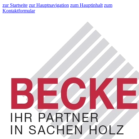
zur Startseite
zur Hauptnavigation
zum Hauptinhalt
zum
Kontaktformular