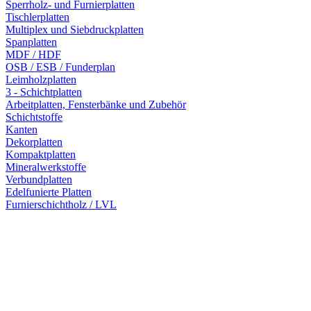
Sperrholz- und Furnierplatten
Tischlerplatten
Multiplex und Siebdruckplatten
Spanplatten
MDF / HDF
OSB / ESB / Funderplan
Leimholzplatten
3 - Schichtplatten
Arbeitplatten, Fensterbänke und Zubehör
Schichtstoffe
Kanten
Dekorplatten
Kompaktplatten
Mineralwerkstoffe
Verbundplatten
Edelfunierte Platten
Furnierschichtholz / LVL