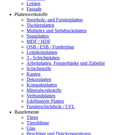
Leisten
Fassade
Plattenwerkstoffe
Sperrholz- und Furnierplatten
Tischlerplatten
Multiplex und Siebdruckplatten
Spanplatten
MDF / HDF
OSB / ESB / Funderplan
Leimholzplatten
3 - Schichtplatten
Arbeitplatten, Fensterbänke und Zubehör
Schichtstoffe
Kanten
Dekorplatten
Kompaktplatten
Mineralwerkstoffe
Verbundplatten
Edelfunierte Platten
Furnierschichtholz / LVL
Bauelemente
Türen
Türrohlinge
Glas
Beschläge und Drückergarnituren