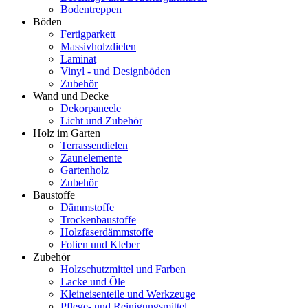
Bodentreppen
Böden
Fertigparkett
Massivholzdielen
Laminat
Vinyl - und Designböden
Zubehör
Wand und Decke
Dekorpaneele
Licht und Zubehör
Holz im Garten
Terrassendielen
Zaunelemente
Gartenholz
Zubehör
Baustoffe
Dämmstoffe
Trockenbaustoffe
Holzfaserdämmstoffe
Folien und Kleber
Zubehör
Holzschutzmittel und Farben
Lacke und Öle
Kleineisenteile und Werkzeuge
Pflege- und Reinigungsmittel