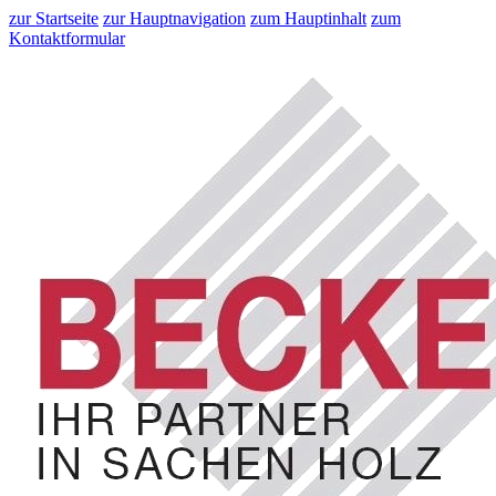
zur Startseite
zur Hauptnavigation
zum Hauptinhalt
zum
Kontaktformular