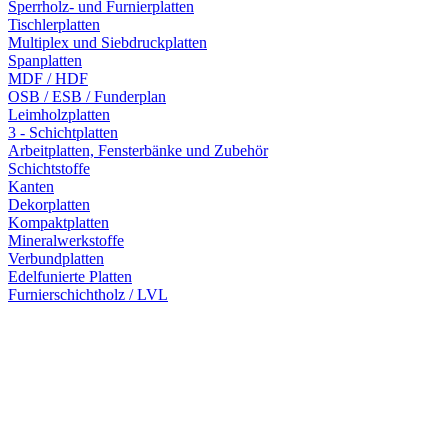
Sperrholz- und Furnierplatten
Tischlerplatten
Multiplex und Siebdruckplatten
Spanplatten
MDF / HDF
OSB / ESB / Funderplan
Leimholzplatten
3 - Schichtplatten
Arbeitplatten, Fensterbänke und Zubehör
Schichtstoffe
Kanten
Dekorplatten
Kompaktplatten
Mineralwerkstoffe
Verbundplatten
Edelfunierte Platten
Furnierschichtholz / LVL