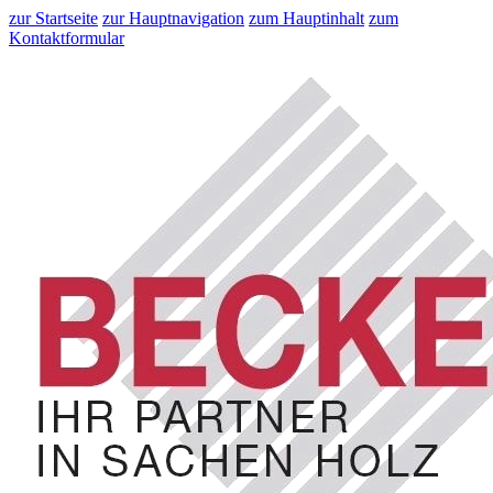
zur Startseite
zur Hauptnavigation
zum Hauptinhalt
zum
Kontaktformular