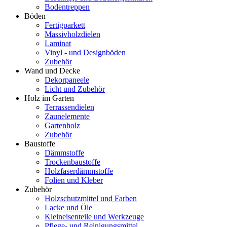
Bodentreppen
Böden
Fertigparkett
Massivholzdielen
Laminat
Vinyl - und Designböden
Zubehör
Wand und Decke
Dekorpaneele
Licht und Zubehör
Holz im Garten
Terrassendielen
Zaunelemente
Gartenholz
Zubehör
Baustoffe
Dämmstoffe
Trockenbaustoffe
Holzfaserdämmstoffe
Folien und Kleber
Zubehör
Holzschutzmittel und Farben
Lacke und Öle
Kleineisenteile und Werkzeuge
Pflege- und Reinigungsmittel