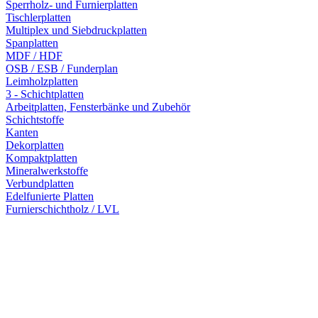
Sperrholz- und Furnierplatten
Tischlerplatten
Multiplex und Siebdruckplatten
Spanplatten
MDF / HDF
OSB / ESB / Funderplan
Leimholzplatten
3 - Schichtplatten
Arbeitplatten, Fensterbänke und Zubehör
Schichtstoffe
Kanten
Dekorplatten
Kompaktplatten
Mineralwerkstoffe
Verbundplatten
Edelfunierte Platten
Furnierschichtholz / LVL