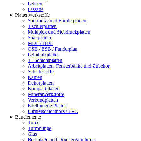
Leisten
Fassade
Plattenwerkstoffe
Sperrholz- und Furnierplatten
Tischlerplatten
Multiplex und Siebdruckplatten
Spanplatten
MDF / HDF
OSB / ESB / Funderplan
Leimholzplatten
3 - Schichtplatten
Arbeitplatten, Fensterbänke und Zubehör
Schichtstoffe
Kanten
Dekorplatten
Kompaktplatten
Mineralwerkstoffe
Verbundplatten
Edelfunierte Platten
Furnierschichtholz / LVL
Bauelemente
Türen
Türrohlinge
Glas
Beschläge und Drückergarnituren