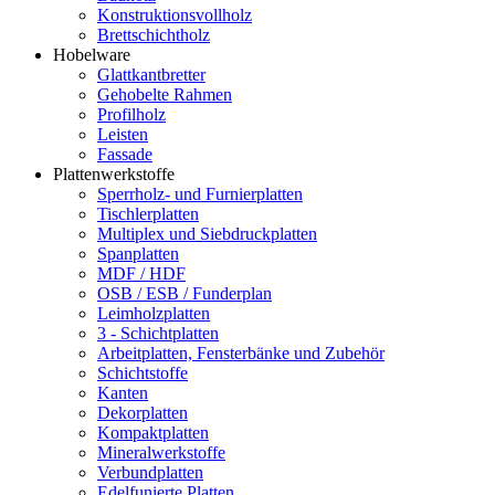
Konstruktionsvollholz
Brettschichtholz
Hobelware
Glattkantbretter
Gehobelte Rahmen
Profilholz
Leisten
Fassade
Plattenwerkstoffe
Sperrholz- und Furnierplatten
Tischlerplatten
Multiplex und Siebdruckplatten
Spanplatten
MDF / HDF
OSB / ESB / Funderplan
Leimholzplatten
3 - Schichtplatten
Arbeitplatten, Fensterbänke und Zubehör
Schichtstoffe
Kanten
Dekorplatten
Kompaktplatten
Mineralwerkstoffe
Verbundplatten
Edelfunierte Platten