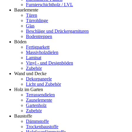
Furnierschichtholz / LVL
Bauelemente
Türen
Türrohlinge
Glas
Beschläge und Drückergarnituren
Bodentreppen
Böden
Fertigparkett
Massivholzdielen
Laminat
Vinyl - und Designböden
Zubehör
Wand und Decke
Dekorpaneele
Licht und Zubehör
Holz im Garten
Terrassendielen
Zaunelemente
Gartenholz
Zubehör
Baustoffe
Dämmstoffe
Trockenbaustoffe
Holzfaserdämmstoffe