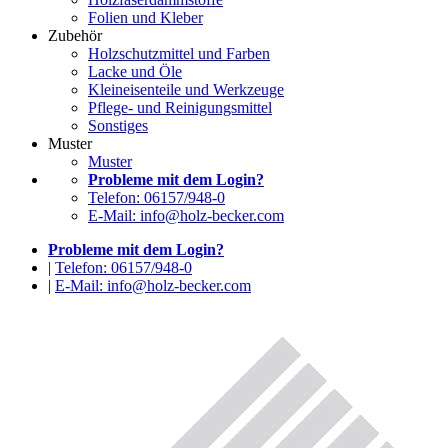
Folien und Kleber
Zubehör
Holzschutzmittel und Farben
Lacke und Öle
Kleineisenteile und Werkzeuge
Pflege- und Reinigungsmittel
Sonstiges
Muster
Muster
Probleme mit dem Login?
Telefon: 06157/948-0
E-Mail: info@holz-becker.com
Probleme mit dem Login?
|
Telefon: 06157/948-0
|
E-Mail: info@holz-becker.com