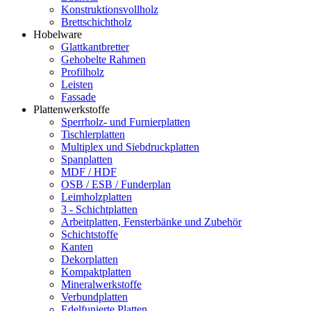
Konstruktionsvollholz
Brettschichtholz
Hobelware
Glattkantbretter
Gehobelte Rahmen
Profilholz
Leisten
Fassade
Plattenwerkstoffe
Sperrholz- und Furnierplatten
Tischlerplatten
Multiplex und Siebdruckplatten
Spanplatten
MDF / HDF
OSB / ESB / Funderplan
Leimholzplatten
3 - Schichtplatten
Arbeitplatten, Fensterbänke und Zubehör
Schichtstoffe
Kanten
Dekorplatten
Kompaktplatten
Mineralwerkstoffe
Verbundplatten
Edelfunierte Platten