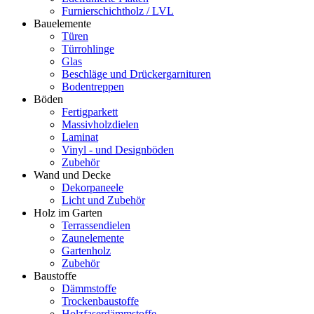
Furnierschichtholz / LVL
Bauelemente
Türen
Türrohlinge
Glas
Beschläge und Drückergarnituren
Bodentreppen
Böden
Fertigparkett
Massivholzdielen
Laminat
Vinyl - und Designböden
Zubehör
Wand und Decke
Dekorpaneele
Licht und Zubehör
Holz im Garten
Terrassendielen
Zaunelemente
Gartenholz
Zubehör
Baustoffe
Dämmstoffe
Trockenbaustoffe
Holzfaserdämmstoffe