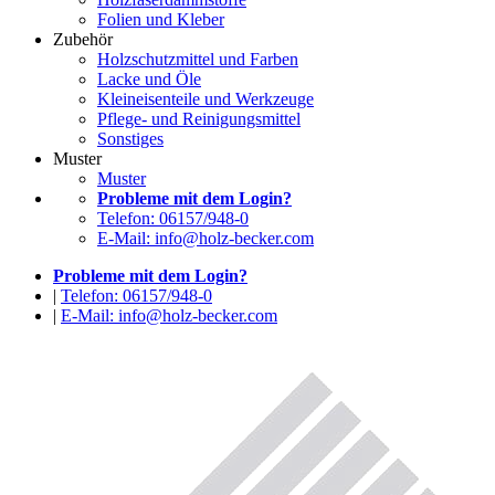
Folien und Kleber
Zubehör
Holzschutzmittel und Farben
Lacke und Öle
Kleineisenteile und Werkzeuge
Pflege- und Reinigungsmittel
Sonstiges
Muster
Muster
Probleme mit dem Login?
Telefon: 06157/948-0
E-Mail: info@holz-becker.com
Probleme mit dem Login?
|
Telefon: 06157/948-0
|
E-Mail: info@holz-becker.com