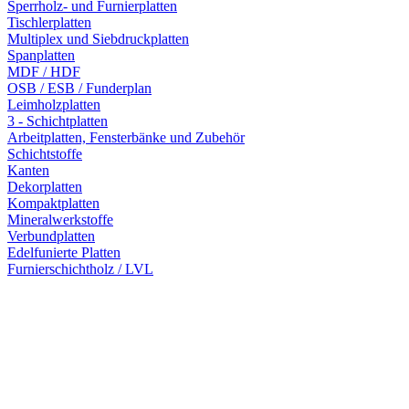
Sperrholz- und Furnierplatten
Tischlerplatten
Multiplex und Siebdruckplatten
Spanplatten
MDF / HDF
OSB / ESB / Funderplan
Leimholzplatten
3 - Schichtplatten
Arbeitplatten, Fensterbänke und Zubehör
Schichtstoffe
Kanten
Dekorplatten
Kompaktplatten
Mineralwerkstoffe
Verbundplatten
Edelfunierte Platten
Furnierschichtholz / LVL