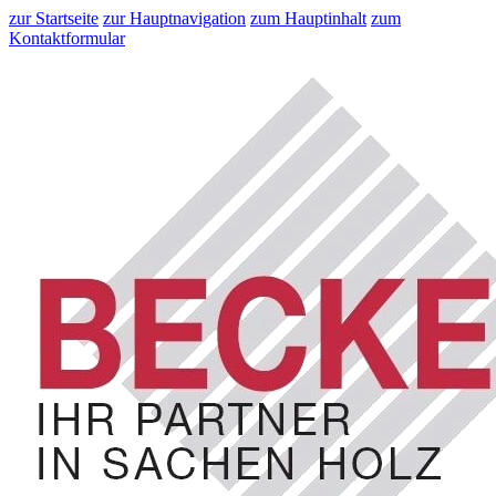
zur Startseite
zur Hauptnavigation
zum Hauptinhalt
zum
Kontaktformular