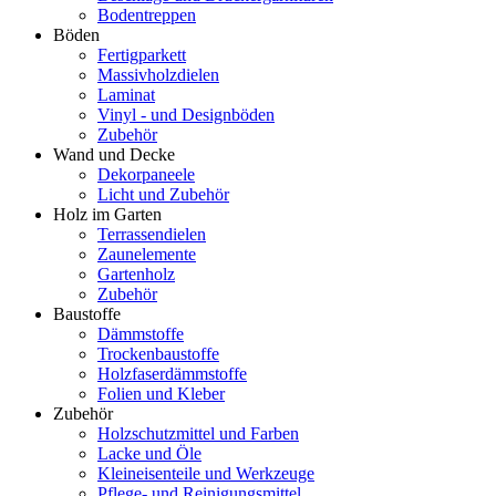
Bodentreppen
Böden
Fertigparkett
Massivholzdielen
Laminat
Vinyl - und Designböden
Zubehör
Wand und Decke
Dekorpaneele
Licht und Zubehör
Holz im Garten
Terrassendielen
Zaunelemente
Gartenholz
Zubehör
Baustoffe
Dämmstoffe
Trockenbaustoffe
Holzfaserdämmstoffe
Folien und Kleber
Zubehör
Holzschutzmittel und Farben
Lacke und Öle
Kleineisenteile und Werkzeuge
Pflege- und Reinigungsmittel