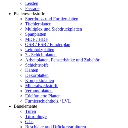
Leisten
Fassade
Plattenwerkstoffe
Sperrholz- und Furnierplatten
Tischlerplatten
Multiplex und Siebdruckplatten
Spanplatten
MDF / HDF
OSB / ESB / Funderplan
Leimholzplatten
3 - Schichtplatten
Arbeitplatten, Fensterbänke und Zubehör
Schichtstoffe
Kanten
Dekorplatten
Kompaktplatten
Mineralwerkstoffe
Verbundplatten
Edelfunierte Platten
Furnierschichtholz / LVL
Bauelemente
Türen
Türrohlinge
Glas
Beschläge und Drückergarnituren