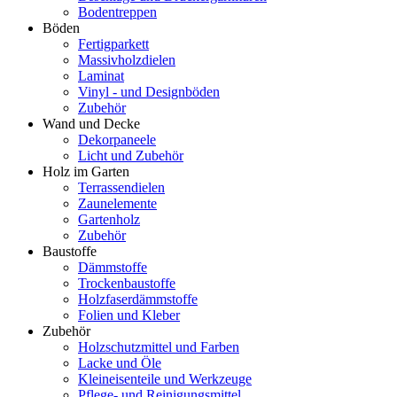
Bodentreppen
Böden
Fertigparkett
Massivholzdielen
Laminat
Vinyl - und Designböden
Zubehör
Wand und Decke
Dekorpaneele
Licht und Zubehör
Holz im Garten
Terrassendielen
Zaunelemente
Gartenholz
Zubehör
Baustoffe
Dämmstoffe
Trockenbaustoffe
Holzfaserdämmstoffe
Folien und Kleber
Zubehör
Holzschutzmittel und Farben
Lacke und Öle
Kleineisenteile und Werkzeuge
Pflege- und Reinigungsmittel