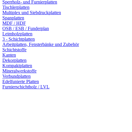
Sperrholz- und Furnierplatten
Tischlerplatten
Multiplex und Siebdruckplatten
Spanplatten
MDF / HDF
OSB / ESB / Funderplan
Leimholzplatten
3 - Schichtplatten
Arbeitplatten, Fensterbänke und Zubehör
Schichtstoffe
Kanten
Dekorplatten
Kompaktplatten
Mineralwerkstoffe
Verbundplatten
Edelfunierte Platten
Furnierschichtholz / LVL