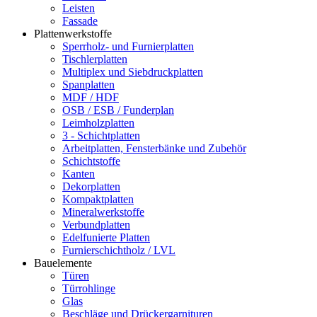
Leisten
Fassade
Plattenwerkstoffe
Sperrholz- und Furnierplatten
Tischlerplatten
Multiplex und Siebdruckplatten
Spanplatten
MDF / HDF
OSB / ESB / Funderplan
Leimholzplatten
3 - Schichtplatten
Arbeitplatten, Fensterbänke und Zubehör
Schichtstoffe
Kanten
Dekorplatten
Kompaktplatten
Mineralwerkstoffe
Verbundplatten
Edelfunierte Platten
Furnierschichtholz / LVL
Bauelemente
Türen
Türrohlinge
Glas
Beschläge und Drückergarnituren