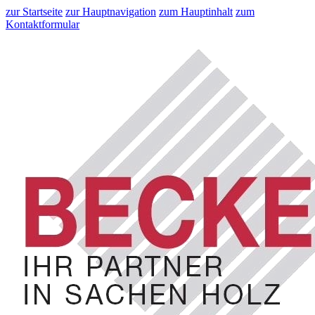
zur Startseite
zur Hauptnavigation
zum Hauptinhalt
zum
Kontaktformular