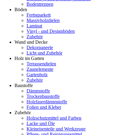
Bodentreppen
Böden
Fertigparkett
Massivholzdielen
Laminat
Vinyl - und Designböden
Zubehör
Wand und Decke
Dekorpaneele
Licht und Zubehör
Holz im Garten
Terrassendielen
Zaunelemente
Gartenholz
Zubehör
Baustoffe
Dämmstoffe
Trockenbaustoffe
Holzfaserdämmstoffe
Folien und Kleber
Zubehör
Holzschutzmittel und Farben
Lacke und Öle
Kleineisenteile und Werkzeuge
Pflege- und Reinigungsmittel