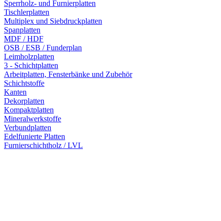
Sperrholz- und Furnierplatten
Tischlerplatten
Multiplex und Siebdruckplatten
Spanplatten
MDF / HDF
OSB / ESB / Funderplan
Leimholzplatten
3 - Schichtplatten
Arbeitplatten, Fensterbänke und Zubehör
Schichtstoffe
Kanten
Dekorplatten
Kompaktplatten
Mineralwerkstoffe
Verbundplatten
Edelfunierte Platten
Furnierschichtholz / LVL