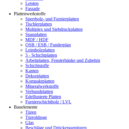
Leisten
Fassade
Plattenwerkstoffe
Sperrholz- und Furnierplatten
Tischlerplatten
Multiplex und Siebdruckplatten
Spanplatten
MDF / HDF
OSB / ESB / Funderplan
Leimholzplatten
3 - Schichtplatten
Arbeitplatten, Fensterbänke und Zubehör
Schichtstoffe
Kanten
Dekorplatten
Kompaktplatten
Mineralwerkstoffe
Verbundplatten
Edelfunierte Platten
Furnierschichtholz / LVL
Bauelemente
Türen
Türrohlinge
Glas
Beschläge und Drückergarnituren