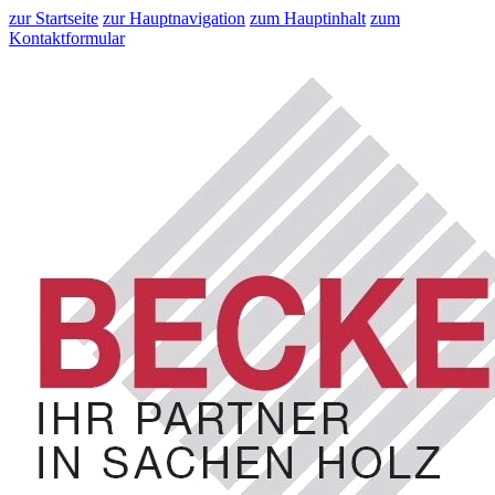
zur Startseite
zur Hauptnavigation
zum Hauptinhalt
zum
Kontaktformular