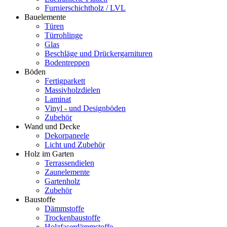
Furnierschichtholz / LVL
Bauelemente
Türen
Türrohlinge
Glas
Beschläge und Drückergarnituren
Bodentreppen
Böden
Fertigparkett
Massivholzdielen
Laminat
Vinyl - und Designböden
Zubehör
Wand und Decke
Dekorpaneele
Licht und Zubehör
Holz im Garten
Terrassendielen
Zaunelemente
Gartenholz
Zubehör
Baustoffe
Dämmstoffe
Trockenbaustoffe
Holzfaserdämmstoffe