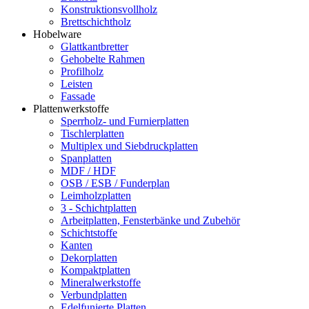
Konstruktionsvollholz
Brettschichtholz
Hobelware
Glattkantbretter
Gehobelte Rahmen
Profilholz
Leisten
Fassade
Plattenwerkstoffe
Sperrholz- und Furnierplatten
Tischlerplatten
Multiplex und Siebdruckplatten
Spanplatten
MDF / HDF
OSB / ESB / Funderplan
Leimholzplatten
3 - Schichtplatten
Arbeitplatten, Fensterbänke und Zubehör
Schichtstoffe
Kanten
Dekorplatten
Kompaktplatten
Mineralwerkstoffe
Verbundplatten
Edelfunierte Platten