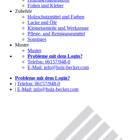
Folien und Kleber
Zubehör
Holzschutzmittel und Farben
Lacke und Öle
Kleineisenteile und Werkzeuge
Pflege- und Reinigungsmittel
Sonstiges
Muster
Muster
Probleme mit dem Login?
Telefon: 06157/948-0
E-Mail: info@holz-becker.com
Probleme mit dem Login?
|
Telefon: 06157/948-0
|
E-Mail: info@holz-becker.com