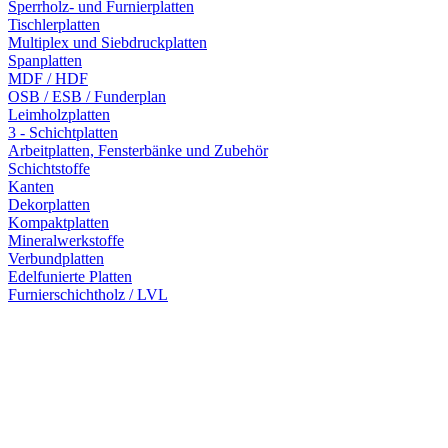
Sperrholz- und Furnierplatten
Tischlerplatten
Multiplex und Siebdruckplatten
Spanplatten
MDF / HDF
OSB / ESB / Funderplan
Leimholzplatten
3 - Schichtplatten
Arbeitplatten, Fensterbänke und Zubehör
Schichtstoffe
Kanten
Dekorplatten
Kompaktplatten
Mineralwerkstoffe
Verbundplatten
Edelfunierte Platten
Furnierschichtholz / LVL