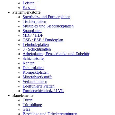
Leisten
Fassade
Plattenwerkstoffe
Sperrholz- und Furnierplatten
Tischlerplatten
Multiplex und Siebdruckplatten
Spanplatten
MDF / HDF
OSB / ESB / Funderplan
Leimholzplatten
3 - Schichtplatten
Arbeitplatten, Fensterbänke und Zubehör
Schichtstoffe
Kanten
Dekorplatten
Kompaktplatten
Mineralwerkstoffe
Verbundplatten
Edelfunierte Platten
Furnierschichtholz / LVL
Bauelemente
Türen
Türrohlinge
Glas
Beschläge und Drückergarnituren