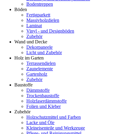
Bodentreppen
Böden
Fertigparkett
Massivholzdielen
Laminat
Vinyl - und Designböden
Zubehör
Wand und Decke
Dekorpaneele
Licht und Zubehör
Holz im Garten
Terrassendielen
Zaunelemente
Gartenholz
Zubehör
Baustoffe
Dämmstoffe
Trockenbaustoffe
Holzfaserdämmstoffe
Folien und Kleber
Zubehör
Holzschutzmittel und Farben
Lacke und Öle
Kleineisenteile und Werkzeuge
Pflege- und Reinigungsmittel