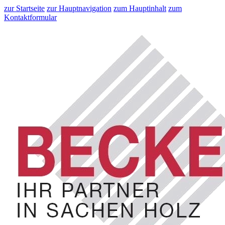
zur Startseite
zur Hauptnavigation
zum Hauptinhalt
zum
Kontaktformular